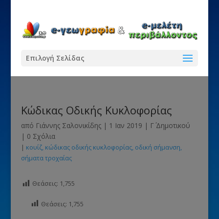
Επιλογή Σελίδας
Κώδικας Οδικής Κυκλοφορίας
από
Γιάννης Σαλονικίδης
|
1 Ιαν 2019
|
Γ΄ Δημοτικού
|
0 Σχόλια
|
κουίζ
κώδικας οδικής κυκλοφορίας
οδική σήμανση
σήματα τροχαίας
Θεάσεις:
1,755
Θεάσεις:
1,755