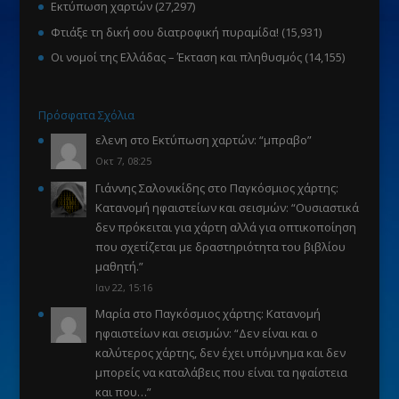
Εκτύπωση χαρτών
(27,297)
Φτιάξε τη δική σου διατροφική πυραμίδα!
(15,931)
Οι νομοί της Ελλάδας – Έκταση και πληθυσμός
(14,155)
Πρόσφατα Σχόλια
ελενη
στο
Εκτύπωση χαρτών
: “
μπραβο
”
Οκτ 7, 08:25
Γιάννης Σαλονικίδης
στο
Παγκόσμιος χάρτης:
Κατανομή ηφαιστείων και σεισμών
: “
Ουσιαστικά
δεν πρόκειται για χάρτη αλλά για οπτικοποίηση
που σχετίζεται με δραστηριότητα του βιβλίου
μαθητή.
”
Ιαν 22, 15:16
Μαρία
στο
Παγκόσμιος χάρτης: Κατανομή
ηφαιστείων και σεισμών
: “
Δεν είναι και ο
καλύτερος χάρτης, δεν έχει υπόμνημα και δεν
μπορείς να καταλάβεις που είναι τα ηφαίστεια
και που…
”