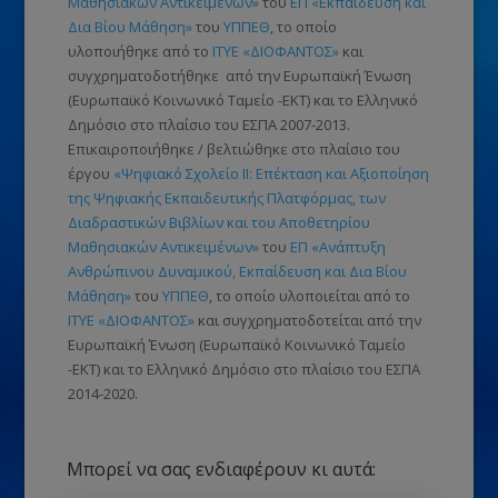
Μαθησιακών Αντικειμένων»
του
ΕΠ «Εκπαίδευση και
Δια Βίου Μάθηση»
του
ΥΠΠΕΘ
, το οποίο
υλοποιήθηκε από το
ΙΤΥΕ «ΔΙΟΦΑΝΤΟΣ»
και
συγχρηματοδοτήθηκε από την Ευρωπαϊκή Ένωση
(Ευρωπαϊκό Κοινωνικό Ταμείο -ΕΚΤ)
και το Ελληνικό
Δημόσιο στο πλαίσιο του ΕΣΠΑ 2007-2013.
Επικαιροποιήθηκε / βελτιώθηκε στο πλαίσιο του
έργου
«Ψηφιακό Σχολείο ΙΙ: Επέκταση και Αξιοποίηση
της Ψηφιακής Εκπαιδευτικής Πλατφόρμας, των
Διαδραστικών Βιβλίων και του Αποθετηρίου
Μαθησιακών Αντικειμένων»
του
ΕΠ «Ανάπτυξη
Ανθρώπινου Δυναμικού, Εκπαίδευση και Δια Βίου
Μάθηση»
του
ΥΠΠΕΘ
, το οποίο υλοποιείται από το
ΙΤΥΕ «ΔΙΟΦΑΝΤΟΣ»
και συγχρηματοδοτείται από την
Ευρωπαϊκή Ένωση
(Ευρωπαϊκό Κοινωνικό Ταμείο
-ΕΚΤ)
και το Ελληνικό Δημόσιο στο πλαίσιο του ΕΣΠΑ
2014-2020.
Μπορεί να σας ενδιαφέρουν κι αυτά: