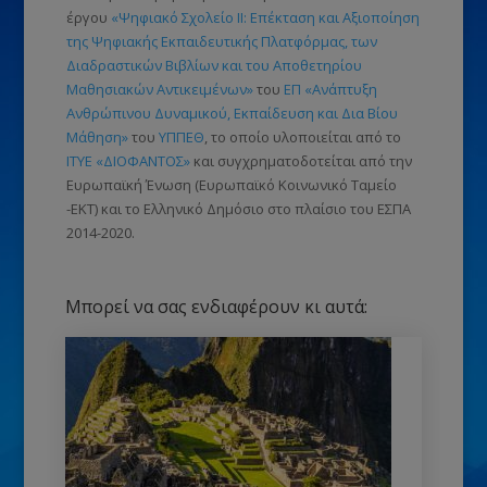
έργου
«Ψηφιακό Σχολείο ΙΙ: Επέκταση και Αξιοποίηση
της Ψηφιακής Εκπαιδευτικής Πλατφόρμας, των
Διαδραστικών Βιβλίων και του Αποθετηρίου
Μαθησιακών Αντικειμένων»
του
ΕΠ «Ανάπτυξη
Ανθρώπινου Δυναμικού, Εκπαίδευση και Δια Βίου
Μάθηση»
του
ΥΠΠΕΘ
, το οποίο υλοποιείται από το
ΙΤΥΕ «ΔΙΟΦΑΝΤΟΣ»
και συγχρηματοδοτείται από την
Ευρωπαϊκή Ένωση
(Ευρωπαϊκό Κοινωνικό Ταμείο
-ΕΚΤ)
και το Ελληνικό Δημόσιο στο πλαίσιο του ΕΣΠΑ
2014-2020.
Μπορεί να σας ενδιαφέρουν κι αυτά: