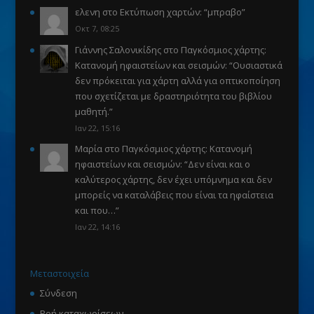
ελενη
στο
Εκτύπωση χαρτών
: “
μπραβο
”
Οκτ 7, 08:25
Γιάννης Σαλονικίδης
στο
Παγκόσμιος χάρτης:
Κατανομή ηφαιστείων και σεισμών
: “
Ουσιαστικά
δεν πρόκειται για χάρτη αλλά για οπτικοποίηση
που σχετίζεται με δραστηριότητα του βιβλίου
μαθητή.
”
Ιαν 22, 15:16
Μαρία
στο
Παγκόσμιος χάρτης: Κατανομή
ηφαιστείων και σεισμών
: “
Δεν είναι και ο
καλύτερος χάρτης, δεν έχει υπόμνημα και δεν
μπορείς να καταλάβεις που είναι τα ηφαίστεια
και που…
”
Ιαν 22, 14:16
Μεταστοιχεία
Σύνδεση
Ροή καταχωρίσεων