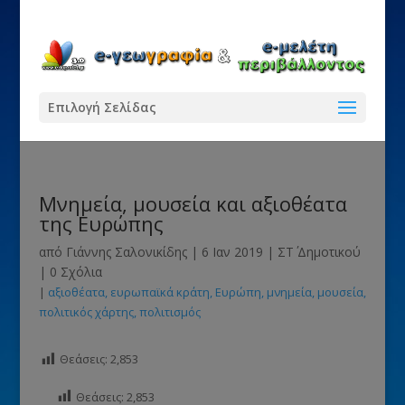
Επιλογή Σελίδας
Μνημεία, μουσεία και αξιοθέατα
της Ευρώπης
από
Γιάννης Σαλονικίδης
|
6 Ιαν 2019
|
ΣΤ΄ Δημοτικού
|
0 Σχόλια
|
αξιοθέατα
ευρωπαϊκά κράτη
Ευρώπη
μνημεία
μουσεία
πολιτικός χάρτης
πολιτισμός
Θεάσεις:
2,853
Θεάσεις:
2,853