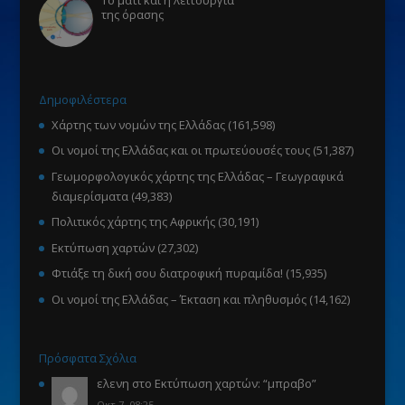
Το μάτι και η λειτουργία
της όρασης
Δημοφιλέστερα
Χάρτης των νομών της Ελλάδας
(161,598)
Οι νομοί της Ελλάδας και οι πρωτεύουσές τους
(51,387)
Γεωμορφολογικός χάρτης της Ελλάδας – Γεωγραφικά
διαμερίσματα
(49,383)
Πολιτικός χάρτης της Αφρικής
(30,191)
Εκτύπωση χαρτών
(27,302)
Φτιάξε τη δική σου διατροφική πυραμίδα!
(15,935)
Οι νομοί της Ελλάδας – Έκταση και πληθυσμός
(14,162)
Πρόσφατα Σχόλια
ελενη
στο
Εκτύπωση χαρτών
: “
μπραβο
”
Οκτ 7, 08:25