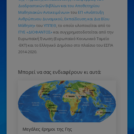
Διαδραστικών Βιβλίων και του Αποθετηρίου
Μαθησιακών Αντικειμένων»
του
ΕΠ «Ανάπτυξη
Ανθρώπινου Δυναμικού, Εκπαίδευση και Δια Βίου
Μάθηση»
του
ΥΠΠΕΘ
, το οποίο υλοποιείται από το
ΙΤΥΕ «ΔΙΟΦΑΝΤΟΣ»
και συγχρηματοδοτείται από την
Ευρωπαϊκή Ένωση
(Ευρωπαϊκό Κοινωνικό Ταμείο
-ΕΚΤ)
και το Ελληνικό Δημόσιο στο πλαίσιο του ΕΣΠΑ
2014-2020.
Μπορεί να σας ενδιαφέρουν κι αυτά:
Μεγάλες έρημοι της Γης