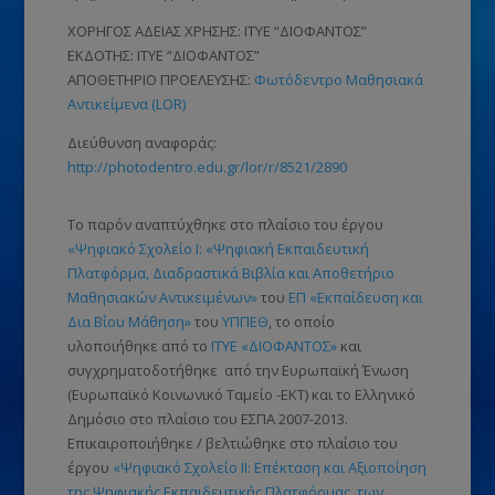
ΧΟΡΗΓΟΣ ΑΔΕΙΑΣ ΧΡΗΣΗΣ: ΙΤΥΕ “ΔΙΟΦΑΝΤΟΣ”
ΕΚΔΟΤΗΣ: ΙΤΥΕ “ΔΙΟΦΑΝΤΟΣ”
ΑΠΟΘΕΤΗΡΙΟ ΠΡΟΕΛΕΥΣΗΣ:
Φωτόδεντρο Μαθησιακά
Αντικείμενα (LOR)
Διεύθυνση αναφοράς:
http://photodentro.edu.gr/lor/r/8521/2890
Το παρόν αναπτύχθηκε στο πλαίσιο του έργου
«Ψηφιακό Σχολείο Ι: «Ψηφιακή Εκπαιδευτική
Πλατφόρμα, Διαδραστικά Βιβλία και Αποθετήριο
Μαθησιακών Αντικειμένων»
του
ΕΠ «Εκπαίδευση και
Δια Βίου Μάθηση»
του
ΥΠΠΕΘ
, το οποίο
υλοποιήθηκε από το
ΙΤΥΕ «ΔΙΟΦΑΝΤΟΣ»
και
συγχρηματοδοτήθηκε από την Ευρωπαϊκή Ένωση
(Ευρωπαϊκό Κοινωνικό Ταμείο -ΕΚΤ)
και το Ελληνικό
Δημόσιο στο πλαίσιο του ΕΣΠΑ 2007-2013.
Επικαιροποιήθηκε / βελτιώθηκε στο πλαίσιο του
έργου
«Ψηφιακό Σχολείο ΙΙ: Επέκταση και Αξιοποίηση
της Ψηφιακής Εκπαιδευτικής Πλατφόρμας, των