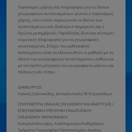
Παγκόσμιος χάρτης και πληροφορίες για το δίκτυο
γεωγραφικών συντεταγμένων. Δίνεται ο παγκόσμιος
χάρτης, στον οποίο σημειώνεται το δίκτυο των
συντεταγμένων και ιδιαίτερα ο Ισημερινός και ο
Πρώτος μεσημβρινός. Παράλληλα, δίνονται σύντομες
κειμενικές πληροφορίες για τις γεωγραφικές
συντεταγμένες. Στόχος του μαθησιακού
αντικειμένου είναι να εξοικειωθούν οι μαθητές με το
δίκτυο των γεωγραφικών συντεταγμένων, καθώς και
με τον τρόπο μέτρησης του γεωγραφικού μήκους και
πλάτους ενός τόπου.
ΔΗΜΙΟΥΡΓΟΣ:
Γιάννης Σαλονικίδης, Εκπαιδευτικός ΠΕ70 Δασκάλων
ΣΥΝΤΟΝΙΣΤΡΙΑ ΟΜΑΔΑΣ ΣΧΕΔΙΑΣΜΟΥ ΚΑΙ ΑΝΑΠΤΥΞΗΣ /
ΕΠΙΣΤΗΜΟΝΙΚΗ ΥΠΕΥΘΥΝΗ ΠΑΙΔΑΓΩΓΙΚΟΥ
ΣΧΕΔΙΑΣΜΟΥ ΑΝΤΙΚΕΙΜΕΝΟΥ:
Κατερίνα Κλωνάρη, Αναπληρώτρια Καθηγήτρια
Τμήματος Γεωγραφίας Πανεπιστημίου Αιγαίου