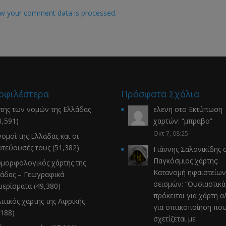
w your comment data is processed.
οφιλέστερα
Πρόσφατα Σχόλια
της των νομών της Ελλάδας
ελενη
στο
Εκτύπωση
1,591)
χαρτών
: “
μπραβο
”
Οκτ 7, 08:25
νομοί της Ελλάδας και οι
τεύουσές τους
(51,382)
Γιάννης Σαλονικίδης
σ
Παγκόσμιος χάρτης:
μορφολογικός χάρτης της
Κατανομή ηφαιστείων
άδας – Γεωγραφικά
σεισμών
: “
Ουσιαστικά
μερίσματα
(49,380)
πρόκειται για χάρτη α
ιτικός χάρτης της Αφρικής
για οπτικοποίηση πο
,188)
σχετίζεται με