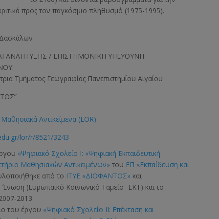
ριτικά προς τον παγκόσμιο πληθυσμό (1975-1995).
0 Δασκάλων
Ι ΑΝΑΠΤΥΞΗΣ / ΕΠΙΣΤΗΜΟΝΙΚΗ ΥΠΕΥΘΥΝΗ
ΝΟΥ:
τρια Τμήματος Γεωγραφίας Πανεπιστημίου Αιγαίου
ΝΤΟΣ”
Μαθησιακά Αντικείμενα (LOR)
edu.gr/lor/r/8521/3243
έργου
«Ψηφιακό Σχολείο Ι: «Ψηφιακή Εκπαιδευτική
ετήριο Μαθησιακών Αντικειμένων»
του
ΕΠ «Εκπαίδευση και
 υλοποιήθηκε από το
ΙΤΥΕ «ΔΙΟΦΑΝΤΟΣ»
και
ή Ένωση
(Ευρωπαϊκό Κοινωνικό Ταμείο -ΕΚΤ)
και το
2007-2013.
σιο του έργου
«Ψηφιακό Σχολείο ΙΙ: Επέκταση και