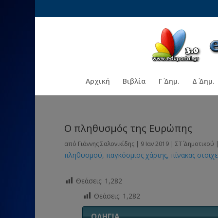
Αρχική
Βιβλία
Γ΄ Δημ.
Δ΄ Δημ.
Ο πληθυσμός της Ευρώπης
από
Γιάννης Σαλονικίδης
|
9 Ιαν 2019
|
ΣΤ΄ Δημοτικού
πληθυσμού
παγκόσμιος χάρτης
πίνακας στοιχ
Θεάσεις:
1,282
Θεάσεις:
1,282
ΟΔΗΓΙΑ