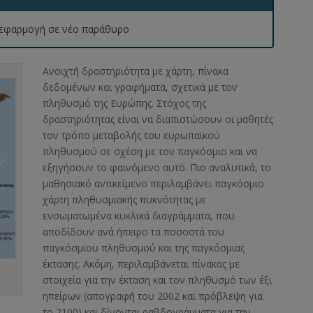
 η εφαρμογή σε νέο παράθυρο
Ανοιχτή δραστηριότητα με χάρτη, πίνακα
δεδομένων και γραφήματα, σχετικά με τον
πληθυσμό της Ευρώπης. Στόχος της
δραστηριότητας είναι να διαπιστώσουν οι μαθητές
τον τρόπο μεταβολής του ευρωπαϊκού
πληθυσμού σε σχέση με τον παγκόσμιο και να
εξηγήσουν το φαινόμενο αυτό. Πιο αναλυτικά, το
μαθησιακό αντικείμενο περιλαμβάνει παγκόσμιο
χάρτη πληθυσμιακής πυκνότητας με
ενσωματωμένα κυκλικά διαγράμματα, που
αποδίδουν ανά ήπειρο τα ποσοστά του
παγκόσμιου πληθυσμού και της παγκόσμιας
έκτασης. Ακόμη, περιλαμβάνεται πίνακας με
στοιχεία για την έκταση και τον πληθυσμό των έξι
ηπείρων (απογραφή του 2002 και πρόβλεψη για
το 2100) και δίνονται ραβδογράμματα για την