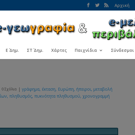
Αρχική
Ε΄ Δημ.
ΣΤ΄ Δημ.
Χάρτες
Παιχνίδια
Σύνδεσμοι
|
γράφημα
έκταση
Ευρώπη
ήπειροι
μεταβολή
|
0 Σχόλια
είων
πληθυσμός
πυκνότητα πληθυσμού
χρονογραμμή