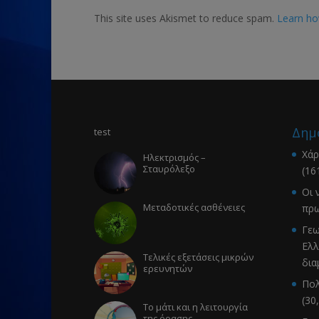
This site uses Akismet to reduce spam.
Learn ho
Δημ
test
Χάρ
Ηλεκτρισμός –
Σταυρόλεξο
(16
Οι 
Μεταδοτικές ασθένειες
πρω
Γεω
Ελλ
Τελικές εξετάσεις μικρών
δια
ερευνητών
Πολ
(30
Το μάτι και η λειτουργία
της όρασης