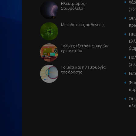
Χάρ
Ηλεκτρισμός –
Σταυρόλεξο
(16
Οι 
Μεταδοτικές ασθένειες
πρω
Γεω
Ελλ
Τελικές εξετάσεις μικρών
δια
ερευνητών
Πολ
(30
Το μάτι και η λειτουργία
της όρασης
Εκ
Φτι
πυρ
Οι 
πλ