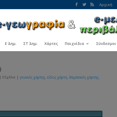
Αρχική
Ε΄ Δημ.
ΣΤ΄ Δημ.
Χάρτες
Παιχνίδια
Σύνδεσμοι
)
|
γενικός χάρτης
είδος χάρτη
θεματικός χάρτης
|
0 Σχόλια