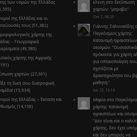
της των νομών της Ελλάδας
ελενη
στο
Εκτύπωση
1,595)
χαρτών
: “
μπραβο
”
Οκτ 7, 08:25
νομοί της Ελλάδας και οι
τεύουσές τους
(51,382)
Γιάννης Σαλονικίδης
σ
Παγκόσμιος χάρτης:
μορφολογικός χάρτης της
Κατανομή ηφαιστείων
άδας – Γεωγραφικά
σεισμών
: “
Ουσιαστικά
μερίσματα
(49,380)
πρόκειται για χάρτη α
ιτικός χάρτης της Αφρικής
για οπτικοποίηση πο
,191)
σχετίζεται με
τύπωση χαρτών
(27,301)
δραστηριότητα του β
μαθητή.
”
άξε τη δική σου διατροφική
αμίδα!
(15,934)
Ιαν 22, 15:16
νομοί της Ελλάδας – Έκταση και
Μαρία
στο
Παγκόσμιο
ηθυσμός
(14,158)
χάρτης: Κατανομή
ηφαιστείων και σεισ
“
Δεν είναι και ο καλύ
χάρτης, δεν έχει υπό
και δεν μπορείς να