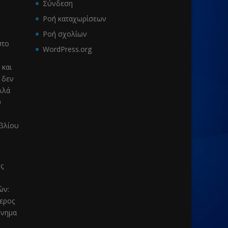
Σύνδεση
Ροή καταχωρίσεων
Ροή σχολίων
το
WordPress.org
 και
 δεν
λλά
υ
ιβλίου
ς
μών
:
τερος
μνημα