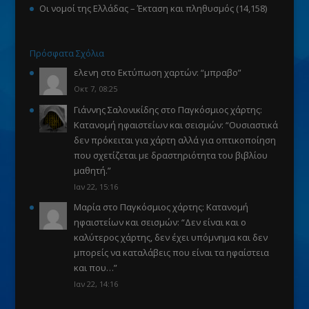
Οι νομοί της Ελλάδας – Έκταση και πληθυσμός
(14,158)
Πρόσφατα Σχόλια
ελενη
στο
Εκτύπωση χαρτών
: “
μπραβο
”
Οκτ 7, 08:25
Γιάννης Σαλονικίδης
στο
Παγκόσμιος χάρτης:
Κατανομή ηφαιστείων και σεισμών
: “
Ουσιαστικά
δεν πρόκειται για χάρτη αλλά για οπτικοποίηση
που σχετίζεται με δραστηριότητα του βιβλίου
μαθητή.
”
Ιαν 22, 15:16
Μαρία
στο
Παγκόσμιος χάρτης: Κατανομή
ηφαιστείων και σεισμών
: “
Δεν είναι και ο
καλύτερος χάρτης, δεν έχει υπόμνημα και δεν
μπορείς να καταλάβεις που είναι τα ηφαίστεια
και που…
”
Ιαν 22, 14:16