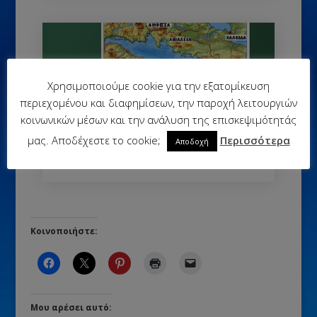
Χρησιμοποιούμε cookie για την εξατομίκευση
περιεχομένου και διαφημίσεων, την παροχή λειτουργιών
κοινωνικών μέσων και την ανάλυση της επισκεψιμότητάς
Μαθαίνω για την Ελλάδα (κουίζ)
μας. Αποδέχεστε το cookie;
Περισσότερα
Αποδοχή
Κοινοποιήστε:
Μου αρέσει αυτό: