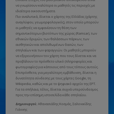
να γνωρίσουν καλύτερα οι μαθητές τις περιοχές με
ιδιαίτερα οικοσυστήματα.
Πιο αναλυτικά, δίνεται ο χάρτης της Ελλάδας (χάρτης
αναγλύφου, γεωμορφολογικός), στον οποίο μπορούν
οι μαθητές να εμφανίσουν τη θέση των
σημαντικότερων βιοτόπων της χώρας (Ramsar), των
εθνικών δρυμών, των θαλάσσιων πάρκων, των
αισθητικών και απολιθωμένων δασών, των
σπηλαίων και των φαραγγιών. Οι μαθητές μπορούν
να εξερευνήσουν τον χάρτη που τους δίνεται και να
προβάλουν το πρόσθετο υλικό (πληροφορίες και
φωτογραφίες) για κάποιους από τους τόπους αυτούς.
Επιπρόσθετα, για μεγαλύτερη εμβάθυνση, δίνεται η
δυνατότητα σύνδεσης με τους χάρτες Google, τη
Wikipedia, καθώς και με το ψηφιακό αρχείο της ΕΡΤ.
Για τα σπήλαια, τέλος, δίνεται συχνά υπερσύνδεσμος
προς την επίσημη ιστοσελίδα κάθε σπηλαίου.
Δημιουργoί:
Αθανασιάδης Κοσμάς, Σαλονικίδης
Γιάννης