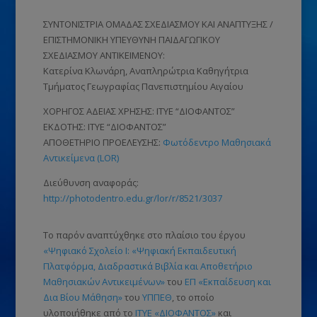
ΣΥΝΤΟΝΙΣΤΡΙΑ ΟΜΑΔΑΣ ΣΧΕΔΙΑΣΜΟΥ ΚΑΙ ΑΝΑΠΤΥΞΗΣ /
ΕΠΙΣΤΗΜΟΝΙΚΗ ΥΠΕΥΘΥΝΗ ΠΑΙΔΑΓΩΓΙΚΟΥ
ΣΧΕΔΙΑΣΜΟΥ ΑΝΤΙΚΕΙΜΕΝΟΥ:
Κατερίνα Κλωνάρη, Αναπληρώτρια Καθηγήτρια
Τμήματος Γεωγραφίας Πανεπιστημίου Αιγαίου
ΧΟΡΗΓΟΣ ΑΔΕΙΑΣ ΧΡΗΣΗΣ: ΙΤΥΕ “ΔΙΟΦΑΝΤΟΣ”
ΕΚΔΟΤΗΣ: ΙΤΥΕ “ΔΙΟΦΑΝΤΟΣ”
ΑΠΟΘΕΤΗΡΙΟ ΠΡΟΕΛΕΥΣΗΣ:
Φωτόδεντρο Μαθησιακά
Αντικείμενα (LOR)
Διεύθυνση αναφοράς:
http://photodentro.edu.gr/lor/r/8521/3037
Το παρόν αναπτύχθηκε στο πλαίσιο του έργου
«Ψηφιακό Σχολείο Ι: «Ψηφιακή Εκπαιδευτική
Πλατφόρμα, Διαδραστικά Βιβλία και Αποθετήριο
Μαθησιακών Αντικειμένων»
του
ΕΠ «Εκπαίδευση και
Δια Βίου Μάθηση»
του
ΥΠΠΕΘ
, το οποίο
υλοποιήθηκε από το
ΙΤΥΕ «ΔΙΟΦΑΝΤΟΣ»
και