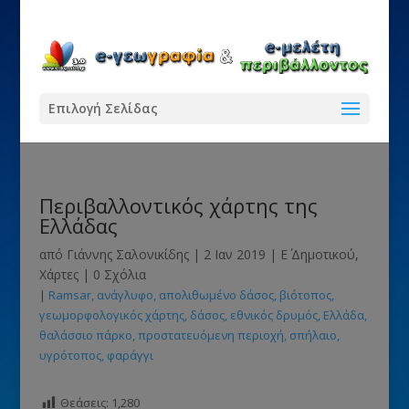
Επιλογή Σελίδας
Περιβαλλοντικός χάρτης της
Ελλάδας
από
Γιάννης Σαλονικίδης
|
2 Ιαν 2019
|
Ε΄ Δημοτικού
,
Χάρτες
|
0 Σχόλια
|
Ramsar
ανάγλυφο
απολιθωμένο δάσος
βιότοπος
γεωμορφολογικός χάρτης
δάσος
εθνικός δρυμός
Ελλάδα
θαλάσσιο πάρκο
προστατευόμενη περιοχή
σπήλαιο
υγρότοπος
φαράγγι
Θεάσεις:
1,280