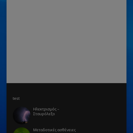
test
Ηλεκτρισμός –
Σταυρόλεξο
Μεταδοτικές ασθένειες