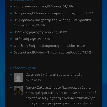
Χάρτης των νομών της Ελλάδας
(161,598)
Οι νομοί της Ελλάδας και οι πρωτεύουσές τους
(51,387)
Γεωμορφολογικός χάρτης της Ελλάδας – Γεωγραφικά
διαμερίσματα
(49,386)
Πολιτικός χάρτης της Αφρικής
(30,191)
Εκτύπωση χαρτών
(27,303)
Φτιάξε τη δική σου διατροφική πυραμίδα!
(15,935)
Οι νομοί της Ελλάδας – Έκταση και πληθυσμός
(14,163)
Πρόσφατα Σχόλια
ελενη
στο
Εκτύπωση χαρτών
: “
μπραβο
”
Οκτ 7, 08:25
Γιάννης Σαλονικίδης
στο
Παγκόσμιος χάρτης:
Κατανομή ηφαιστείων και σεισμών
: “
Ουσιαστικά
δεν πρόκειται για χάρτη αλλά για οπτικοποίηση
που σχετίζεται με δραστηριότητα του βιβλίου