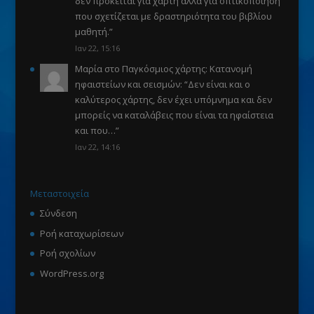
δεν πρόκειται για χάρτη αλλά για οπτικοποίηση
που σχετίζεται με δραστηριότητα του βιβλίου
μαθητή.
”
Ιαν 22, 15:16
Μαρία
στο
Παγκόσμιος χάρτης: Κατανομή
ηφαιστείων και σεισμών
: “
Δεν είναι και ο
καλύτερος χάρτης, δεν έχει υπόμνημα και δεν
μπορείς να καταλάβεις που είναι τα ηφαίστεια
και που…
”
Ιαν 22, 14:16
Μεταστοιχεία
Σύνδεση
Ροή καταχωρίσεων
Ροή σχολίων
WordPress.org