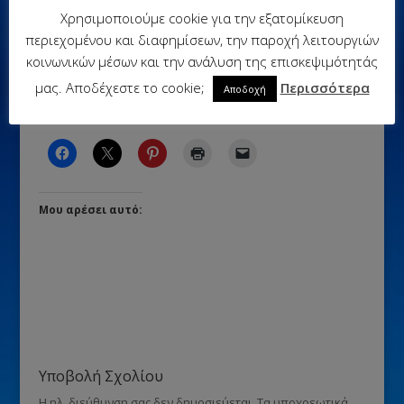
(πολιτικός, Α.Ε.Π., πετρέλαιο, φυσικό
αέριο, συγκέντρωση πληθυσμού,
Χρησιμοποιούμε cookie για την εξατομίκευση
κατανομή πληθυσμού)
περιεχομένου και διαφημίσεων, την παροχή λειτουργιών
κοινωνικών μέσων και την ανάλυση της επισκεψιμότητάς
μας. Αποδέχεστε το cookie;
Περισσότερα
Αποδοχή
Κοινοποιήστε:
Μου αρέσει αυτό:
Υποβολή Σχολίου
Η ηλ. διεύθυνση σας δεν δημοσιεύεται.
Τα υποχρεωτικά