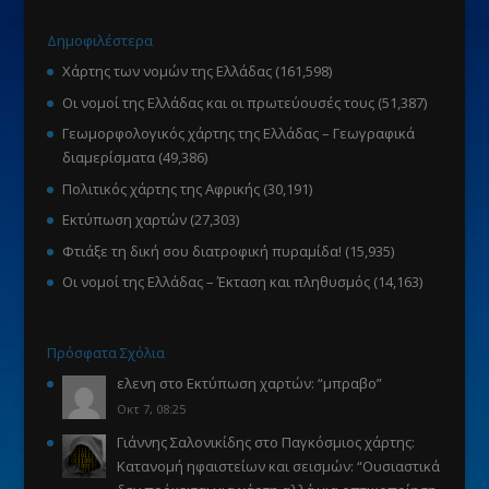
Δημοφιλέστερα
Χάρτης των νομών της Ελλάδας
(161,598)
Οι νομοί της Ελλάδας και οι πρωτεύουσές τους
(51,387)
Γεωμορφολογικός χάρτης της Ελλάδας – Γεωγραφικά
διαμερίσματα
(49,386)
Πολιτικός χάρτης της Αφρικής
(30,191)
Εκτύπωση χαρτών
(27,303)
Φτιάξε τη δική σου διατροφική πυραμίδα!
(15,935)
Οι νομοί της Ελλάδας – Έκταση και πληθυσμός
(14,163)
Πρόσφατα Σχόλια
ελενη
στο
Εκτύπωση χαρτών
: “
μπραβο
”
Οκτ 7, 08:25
Γιάννης Σαλονικίδης
στο
Παγκόσμιος χάρτης:
Κατανομή ηφαιστείων και σεισμών
: “
Ουσιαστικά