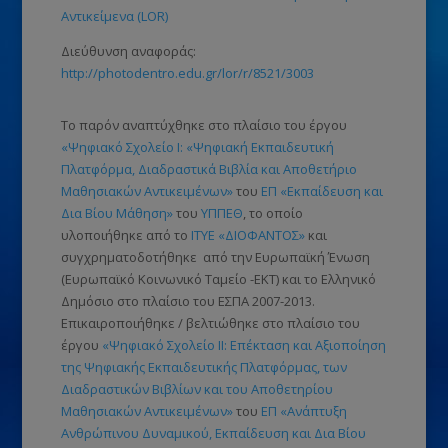
Αντικείμενα (LOR)
Διεύθυνση αναφοράς:
http://photodentro.edu.gr/lor/r/8521/3003
Το παρόν αναπτύχθηκε στο πλαίσιο του έργου
«Ψηφιακό Σχολείο Ι: «Ψηφιακή Εκπαιδευτική
Πλατφόρμα, Διαδραστικά Βιβλία και Αποθετήριο
Μαθησιακών Αντικειμένων»
του
ΕΠ «Εκπαίδευση και
Δια Βίου Μάθηση»
του
ΥΠΠΕΘ
, το οποίο
υλοποιήθηκε από το
ΙΤΥΕ «ΔΙΟΦΑΝΤΟΣ»
και
συγχρηματοδοτήθηκε από την Ευρωπαϊκή Ένωση
(Ευρωπαϊκό Κοινωνικό Ταμείο -ΕΚΤ)
και το Ελληνικό
Δημόσιο στο πλαίσιο του ΕΣΠΑ 2007-2013.
Επικαιροποιήθηκε / βελτιώθηκε στο πλαίσιο του
έργου
«Ψηφιακό Σχολείο ΙΙ: Επέκταση και Αξιοποίηση
της Ψηφιακής Εκπαιδευτικής Πλατφόρμας, των
Διαδραστικών Βιβλίων και του Αποθετηρίου
Μαθησιακών Αντικειμένων»
του
ΕΠ «Ανάπτυξη
Ανθρώπινου Δυναμικού, Εκπαίδευση και Δια Βίου