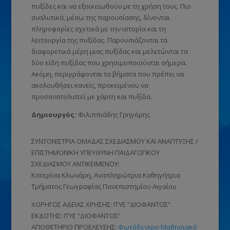
πυξίδες και να εξοικειωθούν με τη χρήση τους. Πιο
αναλυτικά, μέσω της παρουσίασης, δίνονται
πληροφορίες σχετικά με την ιστορία και τη
λειτουργία της πυξίδας. Παρουσιάζονται τα
διαφορετικά μέρη μιας πυξίδας και μελετώνται τα
δύο είδη πυξίδας που χρησιμοποιούνται σήμερα.
Ακόμη, περιγράφονται τα βήματα που πρέπει να
ακολουθήσει κανείς, προκειμένου να
προσανατολιστεί με χάρτη και πυξίδα.
Δημιουργός:
Φιλιππιάδης Γρηγόρης
ΣΥΝΤΟΝΙΣΤΡΙΑ ΟΜΑΔΑΣ ΣΧΕΔΙΑΣΜΟΥ ΚΑΙ ΑΝΑΠΤΥΞΗΣ /
ΕΠΙΣΤΗΜΟΝΙΚΗ ΥΠΕΥΘΥΝΗ ΠΑΙΔΑΓΩΓΙΚΟΥ
ΣΧΕΔΙΑΣΜΟΥ ΑΝΤΙΚΕΙΜΕΝΟΥ:
Κατερίνα Κλωνάρη, Αναπληρώτρια Καθηγήτρια
Τμήματος Γεωγραφίας Πανεπιστημίου Αιγαίου
ΧΟΡΗΓΟΣ ΑΔΕΙΑΣ ΧΡΗΣΗΣ: ΙΤΥΕ “ΔΙΟΦΑΝΤΟΣ”
ΕΚΔΟΤΗΣ: ΙΤΥΕ “ΔΙΟΦΑΝΤΟΣ”
ΑΠΟΘΕΤΗΡΙΟ ΠΡΟΕΛΕΥΣΗΣ:
Φωτόδεντρο Μαθησιακά