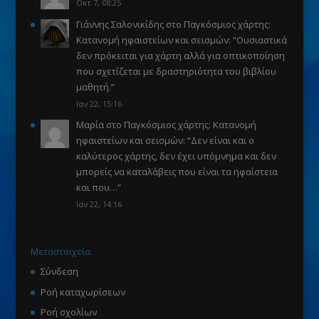
Οκτ 7, 08:25
Γιάννης Σαλονικίδης
στο
Παγκόσμιος χάρτης:
Κατανομή ηφαιστείων και σεισμών
: “
Ουσιαστικά
δεν πρόκειται για χάρτη αλλά για οπτικοποίηση
που σχετίζεται με δραστηριότητα του βιβλίου
μαθητή.
”
Ιαν 22, 15:16
Μαρία
στο
Παγκόσμιος χάρτης: Κατανομή
ηφαιστείων και σεισμών
: “
Δεν είναι και ο
καλύτερος χάρτης, δεν έχει υπόμνημα και δεν
μπορείς να καταλάβεις που είναι τα ηφαίστεια
και που…
”
Ιαν 22, 14:16
Μεταστοιχεία
Σύνδεση
Ροή καταχωρίσεων
Ροή σχολίων