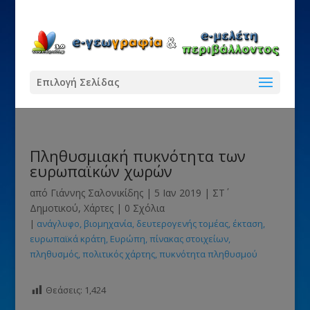
Επιλογή Σελίδας
Πληθυσμιακή πυκνότητα των
ευρωπαϊκών χωρών
από
Γιάννης Σαλονικίδης
|
5 Ιαν 2019
|
ΣΤ΄
Δημοτικού
,
Χάρτες
|
0 Σχόλια
|
ανάγλυφο
βιομηχανία
δευτερογενής τομέας
έκταση
ευρωπαϊκά κράτη
Ευρώπη
πίνακας στοιχείων
πληθυσμός
πολιτικός χάρτης
πυκνότητα πληθυσμού
Θεάσεις:
1,424