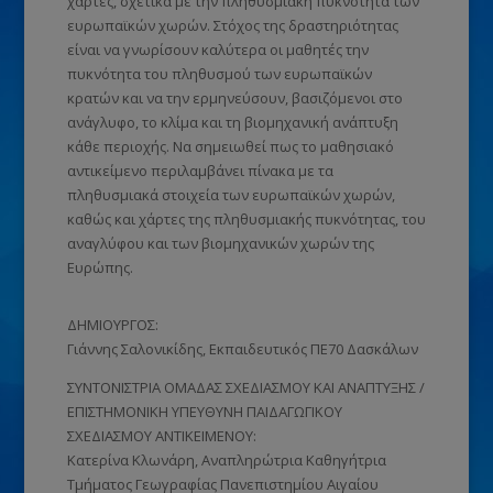
χάρτες, σχετικά με την πληθυσμιακή πυκνότητα των
ευρωπαϊκών χωρών. Στόχος της δραστηριότητας
είναι να γνωρίσουν καλύτερα οι μαθητές την
πυκνότητα του πληθυσμού των ευρωπαϊκών
κρατών και να την ερμηνεύσουν, βασιζόμενοι στο
ανάγλυφο, το κλίμα και τη βιομηχανική ανάπτυξη
κάθε περιοχής. Να σημειωθεί πως το μαθησιακό
αντικείμενο περιλαμβάνει πίνακα με τα
πληθυσμιακά στοιχεία των ευρωπαϊκών χωρών,
καθώς και χάρτες της πληθυσμιακής πυκνότητας, του
αναγλύφου και των βιομηχανικών χωρών της
Ευρώπης.
ΔΗΜΙΟΥΡΓΟΣ:
Γιάννης Σαλονικίδης, Εκπαιδευτικός ΠΕ70 Δασκάλων
ΣΥΝΤΟΝΙΣΤΡΙΑ ΟΜΑΔΑΣ ΣΧΕΔΙΑΣΜΟΥ ΚΑΙ ΑΝΑΠΤΥΞΗΣ /
ΕΠΙΣΤΗΜΟΝΙΚΗ ΥΠΕΥΘΥΝΗ ΠΑΙΔΑΓΩΓΙΚΟΥ
ΣΧΕΔΙΑΣΜΟΥ ΑΝΤΙΚΕΙΜΕΝΟΥ:
Κατερίνα Κλωνάρη, Αναπληρώτρια Καθηγήτρια
Τμήματος Γεωγραφίας Πανεπιστημίου Αιγαίου