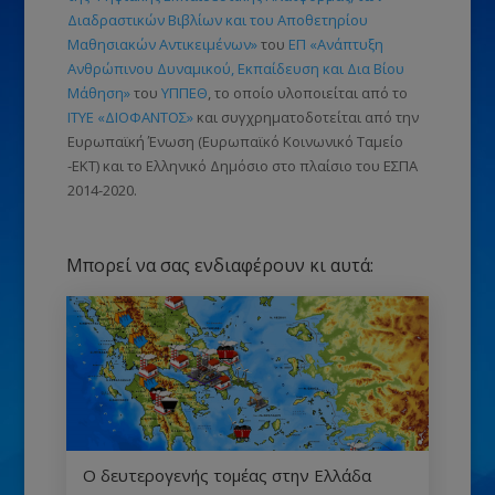
Διαδραστικών Βιβλίων και του Αποθετηρίου
Μαθησιακών Αντικειμένων»
του
ΕΠ «Ανάπτυξη
Ανθρώπινου Δυναμικού, Εκπαίδευση και Δια Βίου
Μάθηση»
του
ΥΠΠΕΘ
, το οποίο υλοποιείται από το
ΙΤΥΕ «ΔΙΟΦΑΝΤΟΣ»
και συγχρηματοδοτείται από την
Ευρωπαϊκή Ένωση
(Ευρωπαϊκό Κοινωνικό Ταμείο
-ΕΚΤ)
και το Ελληνικό Δημόσιο στο πλαίσιο του ΕΣΠΑ
2014-2020.
Μπορεί να σας ενδιαφέρουν κι αυτά:
Ο δευτερογενής τομέας στην Ελλάδα