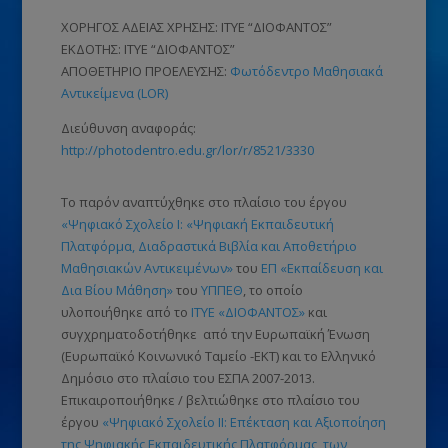
ΧΟΡΗΓΟΣ ΑΔΕΙΑΣ ΧΡΗΣΗΣ: ΙΤΥΕ “ΔΙΟΦΑΝΤΟΣ”
ΕΚΔΟΤΗΣ: ΙΤΥΕ “ΔΙΟΦΑΝΤΟΣ”
ΑΠΟΘΕΤΗΡΙΟ ΠΡΟΕΛΕΥΣΗΣ:
Φωτόδεντρο Μαθησιακά
Αντικείμενα (LOR)
Διεύθυνση αναφοράς:
http://photodentro.edu.gr/lor/r/8521/3330
Το παρόν αναπτύχθηκε στο πλαίσιο του έργου
«Ψηφιακό Σχολείο Ι: «Ψηφιακή Εκπαιδευτική
Πλατφόρμα, Διαδραστικά Βιβλία και Αποθετήριο
Μαθησιακών Αντικειμένων»
του
ΕΠ «Εκπαίδευση και
Δια Βίου Μάθηση»
του
ΥΠΠΕΘ
, το οποίο
υλοποιήθηκε από το
ΙΤΥΕ «ΔΙΟΦΑΝΤΟΣ»
και
συγχρηματοδοτήθηκε από την Ευρωπαϊκή Ένωση
(Ευρωπαϊκό Κοινωνικό Ταμείο -ΕΚΤ)
και το Ελληνικό
Δημόσιο στο πλαίσιο του ΕΣΠΑ 2007-2013.
Επικαιροποιήθηκε / βελτιώθηκε στο πλαίσιο του
έργου
«Ψηφιακό Σχολείο ΙΙ: Επέκταση και Αξιοποίηση
της Ψηφιακής Εκπαιδευτικής Πλατφόρμας, των