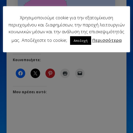
Χρησιμοποιούμε cookie για την εξατομίκευση
Πολυχάρτης Ωκεανίας 3 (πολιτικός,
Α.Ε.Π., πετρέλαιο, φυσικό αέριο,
περιεχομένου και διαφημίσεων, την παροχή λειτουργιών
συγκέντρωση πληθυσμού, κατανομή
κοινωνικών μέσων και την ανάλυση της επισκεψιμότητάς
πληθυσμού)
μας. Αποδέχεστε το cookie;
Περισσότερα
Αποδοχή
Κοινοποιήστε:
Μου αρέσει αυτό: