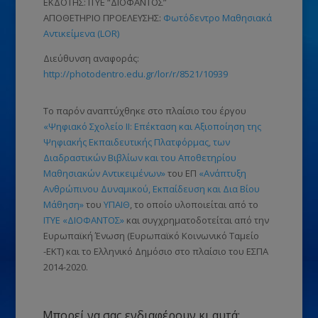
ΕΚΔΟΤΗΣ: ΙΤΥΕ “ΔΙΟΦΑΝΤΟΣ”
ΑΠΟΘΕΤΗΡΙΟ ΠΡΟΕΛΕΥΣΗΣ:
Φωτόδεντρο Μαθησιακά
Αντικείμενα (LOR)
Διεύθυνση αναφοράς:
http://photodentro.edu.gr/lor/r/8521/10939
Το παρόν αναπτύχθηκε στο πλαίσιο του έργου
«Ψηφιακό Σχολείο ΙΙ: Επέκταση και Αξιοποίηση της
Ψηφιακής Εκπαιδευτικής Πλατφόρμας, των
Διαδραστικών Βιβλίων και του Αποθετηρίου
Μαθησιακών Αντικειμένων»
του ΕΠ
«Ανάπτυξη
Ανθρώπινου Δυναμικού, Εκπαίδευση και Δια Βίου
Μάθηση»
του
ΥΠΑΙΘ
, το οποίο υλοποιείται από το
ΙΤΥΕ «ΔΙΟΦΑΝΤΟΣ»
και συγχρηματοδοτείται από την
Ευρωπαϊκή Ένωση (Ευρωπαϊκό Κοινωνικό Ταμείο
-ΕΚΤ) και το Ελληνικό Δημόσιο στο πλαίσιο του ΕΣΠΑ
2014-2020.
Μπορεί να σας ενδιαφέρουν κι αυτά: