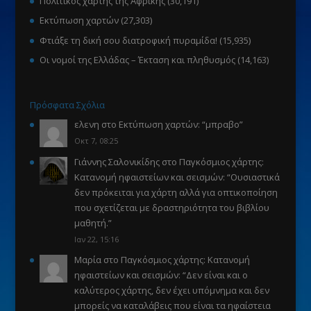
Πολιτικός χάρτης της Αφρικής
(30,191)
Εκτύπωση χαρτών
(27,303)
Φτιάξε τη δική σου διατροφική πυραμίδα!
(15,935)
Οι νομοί της Ελλάδας – Έκταση και πληθυσμός
(14,163)
Πρόσφατα Σχόλια
ελενη
στο
Εκτύπωση χαρτών
: “
μπραβο
”
Οκτ 7, 08:25
Γιάννης Σαλονικίδης
στο
Παγκόσμιος χάρτης:
Κατανομή ηφαιστείων και σεισμών
: “
Ουσιαστικά
δεν πρόκειται για χάρτη αλλά για οπτικοποίηση
που σχετίζεται με δραστηριότητα του βιβλίου
μαθητή.
”
Ιαν 22, 15:16
Μαρία
στο
Παγκόσμιος χάρτης: Κατανομή
ηφαιστείων και σεισμών
: “
Δεν είναι και ο
καλύτερος χάρτης, δεν έχει υπόμνημα και δεν
μπορείς να καταλάβεις που είναι τα ηφαίστεια