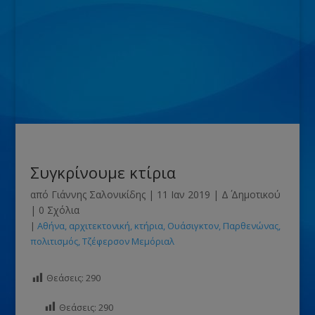
Συγκρίνουμε κτίρια
από
Γιάννης Σαλονικίδης
|
11 Ιαν 2019
|
Δ΄ Δημοτικού
|
0 Σχόλια
|
Αθήνα
αρχιτεκτονική
κτήρια
Ουάσιγκτον
Παρθενώνας
πολιτισμός
Τζέφερσον Μεμόριαλ
Θεάσεις:
290
Θεάσεις:
290