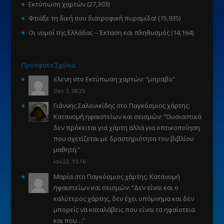
Εκτύπωση χαρτών
(27,303)
Φτιάξε τη δική σου διατροφική πυραμίδα!
(15,935)
Οι νομοί της Ελλάδας – Έκταση και πληθυσμός
(14,164)
Πρόσφατα Σχόλια
ελενη
στο
Εκτύπωση χαρτών
: “
μπραβο
”
Οκτ 7, 08:25
Γιάννης Σαλονικίδης
στο
Παγκόσμιος χάρτης:
Κατανομή ηφαιστείων και σεισμών
: “
Ουσιαστικά
δεν πρόκειται για χάρτη αλλά για οπτικοποίηση
που σχετίζεται με δραστηριότητα του βιβλίου
μαθητή.
”
Ιαν 22, 15:16
Μαρία
στο
Παγκόσμιος χάρτης: Κατανομή
ηφαιστείων και σεισμών
: “
Δεν είναι και ο
καλύτερος χάρτης, δεν έχει υπόμνημα και δεν
μπορείς να καταλάβεις που είναι τα ηφαίστεια
και που…
”