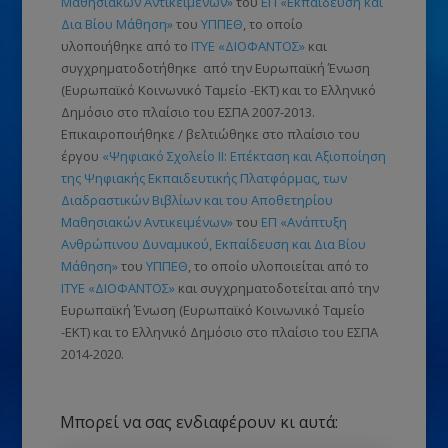
Μαθησιακών Αντικειμένων»
του
ΕΠ «Εκπαίδευση και
Δια Βίου Μάθηση»
του
ΥΠΠΕΘ
, το οποίο
υλοποιήθηκε από το
ΙΤΥΕ «ΔΙΟΦΑΝΤΟΣ»
και
συγχρηματοδοτήθηκε από την Ευρωπαϊκή Ένωση
(Ευρωπαϊκό Κοινωνικό Ταμείο -ΕΚΤ)
και το Ελληνικό
Δημόσιο στο πλαίσιο του ΕΣΠΑ 2007-2013.
Επικαιροποιήθηκε / βελτιώθηκε στο πλαίσιο του
έργου
«Ψηφιακό Σχολείο ΙΙ: Επέκταση και Αξιοποίηση
της Ψηφιακής Εκπαιδευτικής Πλατφόρμας, των
Διαδραστικών Βιβλίων και του Αποθετηρίου
Μαθησιακών Αντικειμένων»
του
ΕΠ «Ανάπτυξη
Ανθρώπινου Δυναμικού, Εκπαίδευση και Δια Βίου
Μάθηση»
του
ΥΠΠΕΘ
, το οποίο υλοποιείται από το
ΙΤΥΕ «ΔΙΟΦΑΝΤΟΣ»
και συγχρηματοδοτείται από την
Ευρωπαϊκή Ένωση
(Ευρωπαϊκό Κοινωνικό Ταμείο
-ΕΚΤ)
και το Ελληνικό Δημόσιο στο πλαίσιο του ΕΣΠΑ
2014-2020.
Μπορεί να σας ενδιαφέρουν κι αυτά: