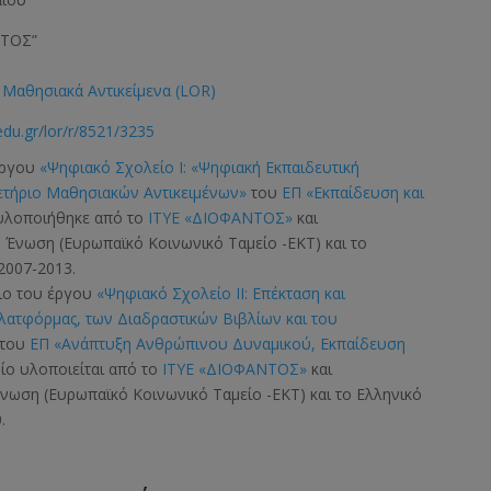
ΝΤΟΣ”
Μαθησιακά Αντικείμενα (LOR)
edu.gr/lor/r/8521/3235
έργου
«Ψηφιακό Σχολείο Ι: «Ψηφιακή Εκπαιδευτική
ετήριο Μαθησιακών Αντικειμένων»
του
ΕΠ «Εκπαίδευση και
 υλοποιήθηκε από το
ΙΤΥΕ «ΔΙΟΦΑΝΤΟΣ»
και
ή Ένωση
(Ευρωπαϊκό Κοινωνικό Ταμείο -ΕΚΤ)
και το
2007-2013.
σιο του έργου
«Ψηφιακό Σχολείο ΙΙ: Επέκταση και
Πλατφόρμας, των Διαδραστικών Βιβλίων και του
του
ΕΠ «Ανάπτυξη Ανθρώπινου Δυναμικού, Εκπαίδευση
οίο υλοποιείται από το
ΙΤΥΕ «ΔΙΟΦΑΝΤΟΣ»
και
 Ένωση
(Ευρωπαϊκό Κοινωνικό Ταμείο -ΕΚΤ)
και το Ελληνικό
.