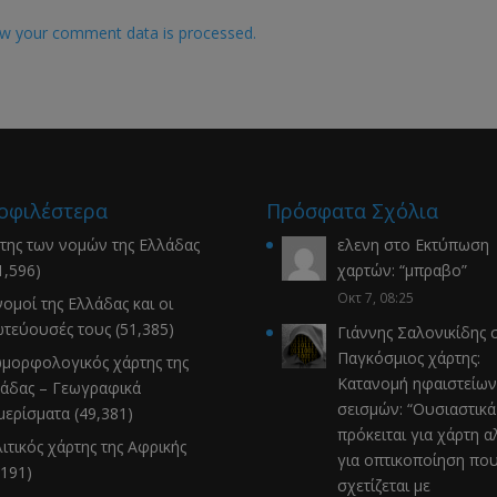
w your comment data is processed.
οφιλέστερα
Πρόσφατα Σχόλια
της των νομών της Ελλάδας
ελενη
στο
Εκτύπωση
1,596)
χαρτών
: “
μπραβο
”
Οκτ 7, 08:25
νομοί της Ελλάδας και οι
τεύουσές τους
(51,385)
Γιάννης Σαλονικίδης
σ
Παγκόσμιος χάρτης:
μορφολογικός χάρτης της
Κατανομή ηφαιστείων
άδας – Γεωγραφικά
σεισμών
: “
Ουσιαστικά
μερίσματα
(49,381)
πρόκειται για χάρτη α
ιτικός χάρτης της Αφρικής
για οπτικοποίηση πο
,191)
σχετίζεται με