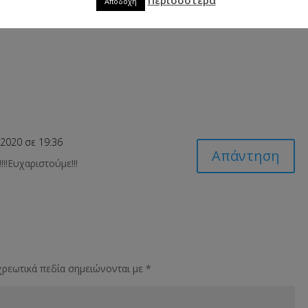
Αποδοχή
2020 σε 19:36
Απάντηση
!!!Ευχαριστούμε!!!
ρεωτικά πεδία σημειώνονται με
*