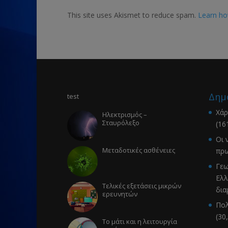
This site uses Akismet to reduce spam.
Learn ho
Δημ
test
Χάρ
Ηλεκτρισμός –
Σταυρόλεξο
(16
Οι 
Μεταδοτικές ασθένειες
πρω
Γεω
Ελλ
Τελικές εξετάσεις μικρών
δια
ερευνητών
Πολ
(30
Το μάτι και η λειτουργία