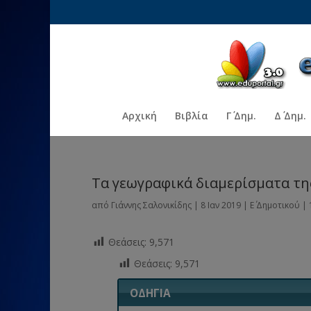
Αρχική
Βιβλία
Γ΄ Δημ.
Δ΄ Δημ.
Τα γεωγραφικά διαμερίσματα τη
από
Γιάννης Σαλονικίδης
|
8 Ιαν 2019
|
Ε΄ Δημοτικού
|
Θεάσεις:
9,571
Θεάσεις:
9,571
ΟΔΗΓΙΑ