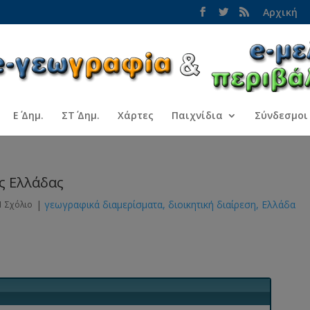
Αρχική
Ε΄ Δημ.
ΣΤ΄ Δημ.
Χάρτες
Παιχνίδια
Σύνδεσμοι
ς Ελλάδας
|
γεωγραφικά διαμερίσματα
διοικητική διαίρεση
Ελλάδα
1 Σχόλιο