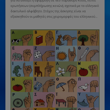
για να ανοίξει η εφαρμογή σε νέο παράθυρο Κουίζ πέντε
ερωτήσεων (συμπλήρωσης κενών), σχετικά με το ελληνικό
δακτυλικό αλφάβητο. Στόχος της άσκησης είναι να
εξασκηθούν οι μαθητές στις χειρομορφές του ελληνικού...