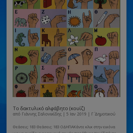
Το δακτυλικό αλφάβητο (κουίζ)
από
Γιάννης Σαλονικίδης
|
5 Ιαν 2019
|
Γ΄ Δημοτικού
Θεάσεις: 183 Θεάσεις: 183 ΟΔΗΓΙΑΚάντε κλικ στην εικόνα