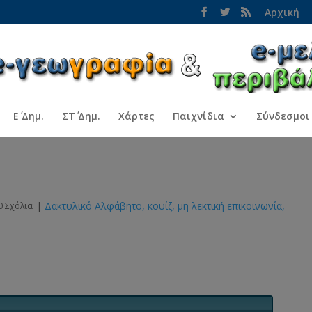
Αρχική
Ε΄ Δημ.
ΣΤ΄ Δημ.
Χάρτες
Παιχνίδια
Σύνδεσμοι
|
Δακτυλικό Αλφάβητο
κουίζ
μη λεκτική επικοινωνία
0 Σχόλια