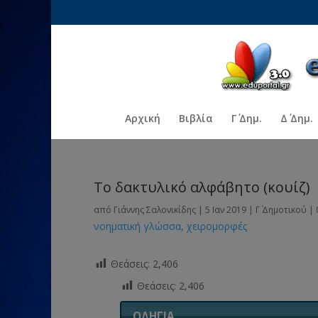
Αρχική
Βιβλία
Γ΄ Δημ.
Δ΄ Δημ.
Το δακτυλικό αλφάβητο (κουίζ)
από
Γιάννης Σαλονικίδης
|
5 Ιαν 2019
|
Γ΄ Δημοτικού
|
νοηματική γλώσσα
χειρομορφές
Θεάσεις:
2,406
Θεάσεις:
2,406
ΟΔΗΓΙΑ