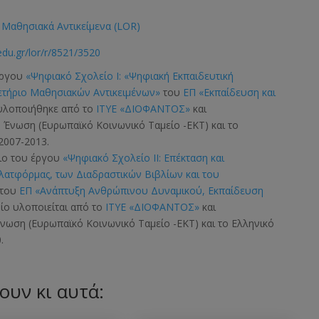
Μαθησιακά Αντικείμενα (LOR)
edu.gr/lor/r/8521/3520
έργου
«Ψηφιακό Σχολείο Ι: «Ψηφιακή Εκπαιδευτική
ετήριο Μαθησιακών Αντικειμένων»
του
ΕΠ «Εκπαίδευση και
 υλοποιήθηκε από το
ΙΤΥΕ «ΔΙΟΦΑΝΤΟΣ»
και
ή Ένωση
(Ευρωπαϊκό Κοινωνικό Ταμείο -ΕΚΤ)
και το
2007-2013.
σιο του έργου
«Ψηφιακό Σχολείο ΙΙ: Επέκταση και
Πλατφόρμας, των Διαδραστικών Βιβλίων και του
του
ΕΠ «Ανάπτυξη Ανθρώπινου Δυναμικού, Εκπαίδευση
οίο υλοποιείται από το
ΙΤΥΕ «ΔΙΟΦΑΝΤΟΣ»
και
 Ένωση
(Ευρωπαϊκό Κοινωνικό Ταμείο -ΕΚΤ)
και το Ελληνικό
.
ουν κι αυτά: