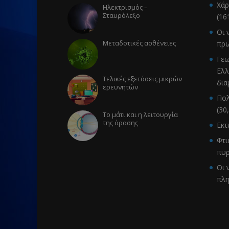
Χάρ
Ηλεκτρισμός –
Σταυρόλεξο
(16
Οι 
Μεταδοτικές ασθένειες
πρω
Γεω
Ελλ
Τελικές εξετάσεις μικρών
δια
ερευνητών
Πολ
(30
Το μάτι και η λειτουργία
της όρασης
Εκ
Φτι
πυρ
Οι 
πλ