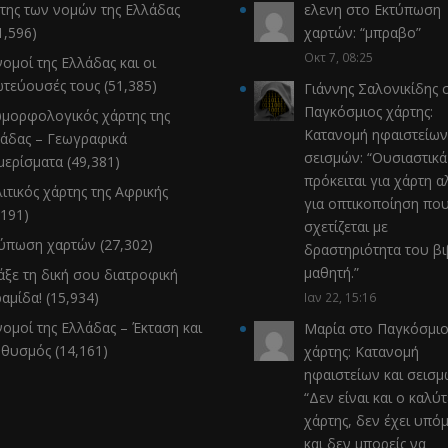
της των νομών της Ελλάδας
ελενη
στο
Εκτύπωση
1,596)
χαρτών
: “
μπραβο
”
Οκτ 7, 08:25
νομοί της Ελλάδας και οι
τεύουσές τους
(51,385)
Γιάννης Σαλονικίδης
σ
Παγκόσμιος χάρτης:
μορφολογικός χάρτης της
Κατανομή ηφαιστείων
άδας – Γεωγραφικά
σεισμών
: “
Ουσιαστικά
μερίσματα
(49,381)
πρόκειται για χάρτη α
ιτικός χάρτης της Αφρικής
για οπτικοποίηση πο
,191)
σχετίζεται με
τύπωση χαρτών
(27,302)
δραστηριότητα του β
μαθητή.
”
άξε τη δική σου διατροφική
αμίδα!
(15,934)
Ιαν 22, 15:16
νομοί της Ελλάδας – Έκταση και
Μαρία
στο
Παγκόσμιο
ηθυσμός
(14,161)
χάρτης: Κατανομή
ηφαιστείων και σεισ
“
Δεν είναι και ο καλύ
χάρτης, δεν έχει υπό
και δεν μπορείς να