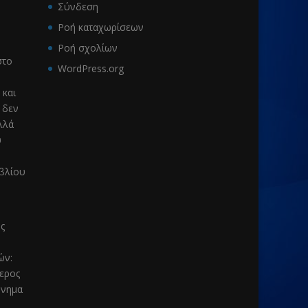
Σύνδεση
Ροή καταχωρίσεων
Ροή σχολίων
το
WordPress.org
 και
 δεν
λλά
υ
ιβλίου
ς
μών
:
τερος
μνημα