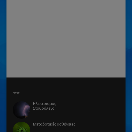
test
Ηλεκτρισμός –
Σταυρόλεξο
Μεταδοτικές ασθένειες