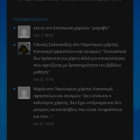
Πρόσφατα Σχόλια
ελενη
στο
Εκτύπωση χαρτών
: “
μπραβο
”
Οκτ 7, 08:25
Γιάννης Σαλονικίδης
στο
Παγκόσμιος χάρτης:
Κατανομή ηφαιστείων και σεισμών
: “
Ουσιαστικά
δεν πρόκειται για χάρτη αλλά για οπτικοποίηση
που σχετίζεται με δραστηριότητα του βιβλίου
μαθητή.
”
Ιαν 22, 15:16
Μαρία
στο
Παγκόσμιος χάρτης: Κατανομή
ηφαιστείων και σεισμών
: “
Δεν είναι και ο
καλύτερος χάρτης, δεν έχει υπόμνημα και δεν
μπορείς να καταλάβεις που είναι τα ηφαίστεια
και που…
”
Ιαν 22, 14:16