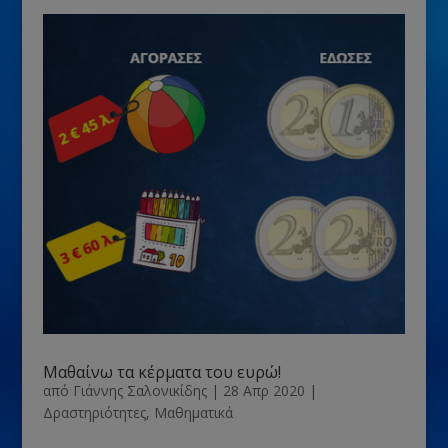
Μαθαίνω τα κέρματα του ευρώ!
από
Γιάννης Σαλονικίδης
|
28 Απρ 2020
|
Δραστηριότητες
,
Μαθηματικά