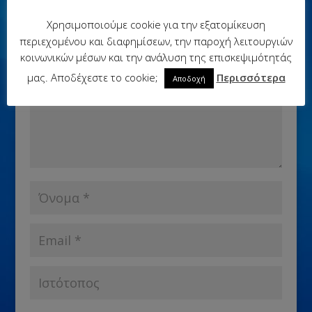
Η ηλ. διεύθυνση σας δεν δημοσιεύεται.
Τα υποχρεωτικά
Χρησιμοποιούμε cookie για την εξατομίκευση
πεδία σημειώνονται με
*
περιεχομένου και διαφημίσεων, την παροχή λειτουργιών
κοινωνικών μέσων και την ανάλυση της επισκεψιμότητάς
μας. Αποδέχεστε το cookie;
Περισσότερα
Αποδοχή