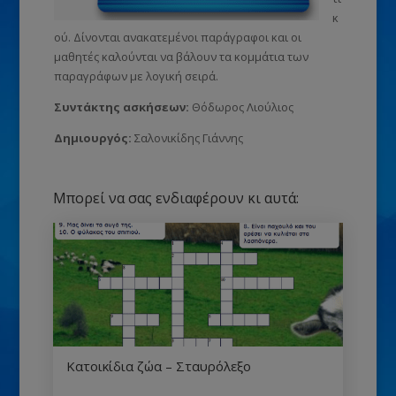
κ
ού. Δίνονται ανακατεμένοι παράγραφοι και οι
μαθητές καλούνται να βάλουν τα κομμάτια των
παραγράφων με λογική σειρά.
Συντάκτης ασκήσεων:
Θόδωρος Λιούλιος
Δημιουργός:
Σαλονικίδης Γιάννης
Μπορεί να σας ενδιαφέρουν κι αυτά:
Κατοικίδια ζώα – Σταυρόλεξο