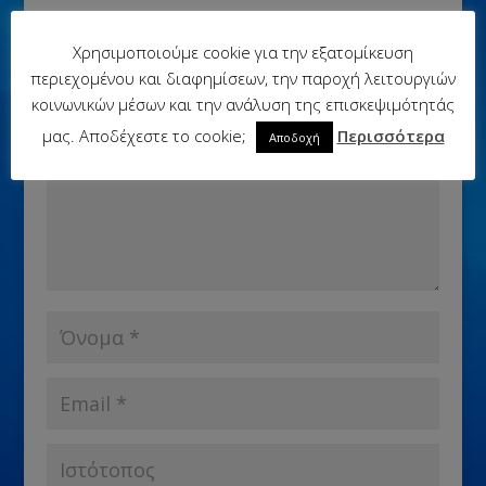
Υποβολή Σχολίου
Χρησιμοποιούμε cookie για την εξατομίκευση
Η ηλ. διεύθυνση σας δεν δημοσιεύεται.
Τα υποχρεωτικά
περιεχομένου και διαφημίσεων, την παροχή λειτουργιών
πεδία σημειώνονται με
*
κοινωνικών μέσων και την ανάλυση της επισκεψιμότητάς
μας. Αποδέχεστε το cookie;
Περισσότερα
Αποδοχή