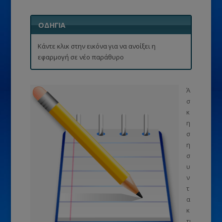
ΟΔΗΓΙΑ
Κάντε κλικ στην εικόνα για να ανοίξει η
εφαρμογή σε νέο παράθυρο
Ά
σ
κ
η
σ
η
σ
υ
ν
τ
α
κ
τι