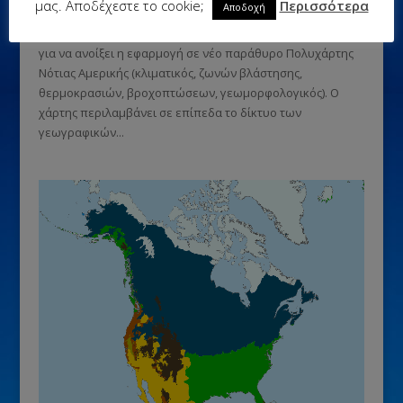
μας. Αποδέχεστε το cookie;
Περισσότερα
Αποδοχή
Θεάσεις: 110 Θεάσεις: 110 ΟΔΗΓΙΑΚάντε κλικ στην εικόνα
για να ανοίξει η εφαρμογή σε νέο παράθυρο Πολυχάρτης
Νότιας Αμερικής (κλιματικός, ζωνών βλάστησης,
θερμοκρασιών, βροχοπτώσεων, γεωμορφολογικός). Ο
χάρτης περιλαμβάνει σε επίπεδα το δίκτυο των
γεωγραφικών...