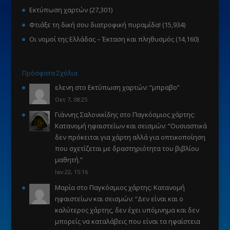
Εκτύπωση χαρτών
(27,301)
Φτιάξε τη δική σου διατροφική πυραμίδα!
(15,934)
Οι νομοί της Ελλάδας – Έκταση και πληθυσμός
(14,160)
Πρόσφατα Σχόλια
ελενη
στο
Εκτύπωση χαρτών
: “
μπραβο
”
Οκτ 7, 08:25
Γιάννης Σαλονικίδης
στο
Παγκόσμιος χάρτης:
Κατανομή ηφαιστείων και σεισμών
: “
Ουσιαστικά
δεν πρόκειται για χάρτη αλλά για οπτικοποίηση
που σχετίζεται με δραστηριότητα του βιβλίου
μαθητή.
”
Ιαν 22, 15:16
Μαρία
στο
Παγκόσμιος χάρτης: Κατανομή
ηφαιστείων και σεισμών
: “
Δεν είναι και ο
καλύτερος χάρτης, δεν έχει υπόμνημα και δεν
μπορείς να καταλάβεις που είναι τα ηφαίστεια