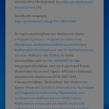
ΑΠΟΘΕΤΗΡΙΟ ΠΡΟΕΛΕΥΣΗΣ:
Φωτόδεντρο Μαθησιακά
Αντικείμενα (LOR)
Διεύθυνση αναφοράς:
http://photodentro.edu.gr/lor/r/8521/2903
Το παρόν αναπτύχθηκε στο πλαίσιο του έργου
«Ψηφιακό Σχολείο Ι: «Ψηφιακή Εκπαιδευτική
Πλατφόρμα, Διαδραστικά Βιβλία και Αποθετήριο
Μαθησιακών Αντικειμένων»
του
ΕΠ «Εκπαίδευση και
Δια Βίου Μάθηση»
του
ΥΠΠΕΘ
, το οποίο
υλοποιήθηκε από το
ΙΤΥΕ «ΔΙΟΦΑΝΤΟΣ»
και
συγχρηματοδοτήθηκε από την Ευρωπαϊκή Ένωση
(Ευρωπαϊκό Κοινωνικό Ταμείο -ΕΚΤ)
και το Ελληνικό
Δημόσιο στο πλαίσιο του ΕΣΠΑ 2007-2013.
Επικαιροποιήθηκε / βελτιώθηκε στο πλαίσιο του
έργου
«Ψηφιακό Σχολείο ΙΙ: Επέκταση και Αξιοποίηση
της Ψηφιακής Εκπαιδευτικής Πλατφόρμας, των
Διαδραστικών Βιβλίων και του Αποθετηρίου
Μαθησιακών Αντικειμένων»
του
ΕΠ «Ανάπτυξη
Ανθρώπινου Δυναμικού, Εκπαίδευση και Δια Βίου