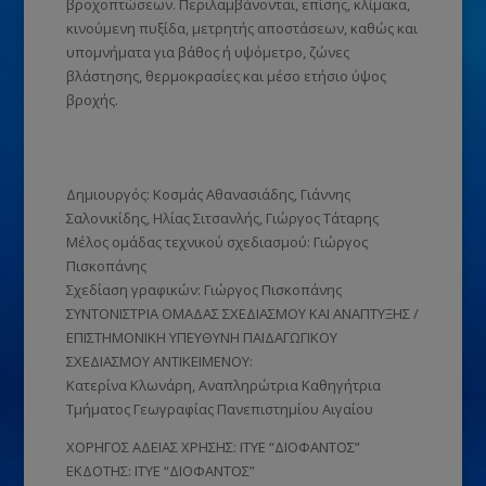
βροχοπτώσεων. Περιλαμβάνονται, επίσης, κλίμακα,
κινούμενη πυξίδα, μετρητής αποστάσεων, καθώς και
υπομνήματα για βάθος ή υψόμετρο, ζώνες
βλάστησης, θερμοκρασίες και μέσο ετήσιο ύψος
βροχής.
Δημιουργός:
Κοσμάς Αθανασιάδης, Γιάννης
Σαλονικίδης, Ηλίας Σιτσανλής, Γιώργος Τάταρης
Μέλος ομάδας τεχνικού σχεδιασμού:
Γιώργος
Πισκοπάνης
Σχεδίαση γραφικών:
Γιώργος Πισκοπάνης
ΣΥΝΤΟΝΙΣΤΡΙΑ ΟΜΑΔΑΣ ΣΧΕΔΙΑΣΜΟΥ ΚΑΙ ΑΝΑΠΤΥΞΗΣ /
ΕΠΙΣΤΗΜΟΝΙΚΗ ΥΠΕΥΘΥΝΗ ΠΑΙΔΑΓΩΓΙΚΟΥ
ΣΧΕΔΙΑΣΜΟΥ ΑΝΤΙΚΕΙΜΕΝΟΥ:
Κατερίνα Κλωνάρη, Αναπληρώτρια Καθηγήτρια
Τμήματος Γεωγραφίας Πανεπιστημίου Αιγαίου
ΧΟΡΗΓΟΣ ΑΔΕΙΑΣ ΧΡΗΣΗΣ: ΙΤΥΕ “ΔΙΟΦΑΝΤΟΣ”
ΕΚΔΟΤΗΣ: ΙΤΥΕ “ΔΙΟΦΑΝΤΟΣ”