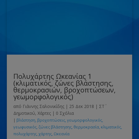
Πολυχάρτης Ωκεανίας 1
(κλιματικός, ζώνες βλάστησης,
θερμοκρασιών, βροχοπτώσεων,
γεωμορφολογικός)
από
Γιάννης Σαλονικίδης
|
25 Δεκ 2018
|
ΣΤ΄
Δημοτικού
,
Χάρτες
|
0 Σχόλια
|
βλάστηση
βροχοπτώσεις
γεωμορφολογικός
γεωφυσικός
ζώνες βλάστησης
θερμοκρασία
κλιματικός
πολυχάρτης
χάρτης
Ωκεανία