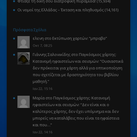
Φτιάξε τη δική σου διατροφική πυραμίδα!
(15,934)
Οι νομοί της Ελλάδας – Έκταση και πληθυσμός
(14,161)
Πρόσφατα Σχόλια
ελενη
στο
Εκτύπωση χαρτών
: “
μπραβο
”
Οκτ 7, 08:25
Γιάννης Σαλονικίδης
στο
Παγκόσμιος χάρτης:
Κατανομή ηφαιστείων και σεισμών
: “
Ουσιαστικά
δεν πρόκειται για χάρτη αλλά για οπτικοποίηση
που σχετίζεται με δραστηριότητα του βιβλίου
μαθητή.
”
Ιαν 22, 15:16
Μαρία
στο
Παγκόσμιος χάρτης: Κατανομή
ηφαιστείων και σεισμών
: “
Δεν είναι και ο
καλύτερος χάρτης, δεν έχει υπόμνημα και δεν
μπορείς να καταλάβεις που είναι τα ηφαίστεια
και που…
”
Ιαν 22, 14:16