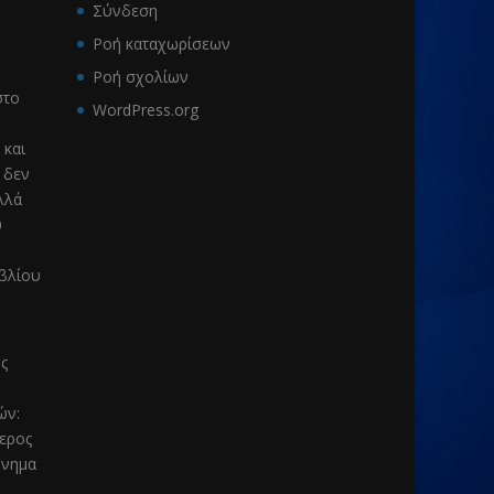
Σύνδεση
Ροή καταχωρίσεων
Ροή σχολίων
το
WordPress.org
 και
 δεν
λλά
υ
ιβλίου
ς
μών
:
τερος
μνημα