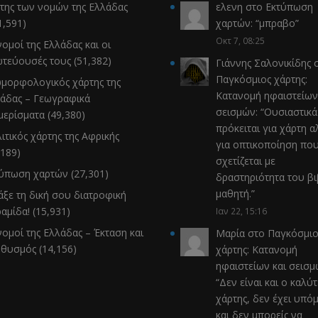
της των νομών της Ελλάδας
ελενη
στο
Εκτύπωση
1,591)
χαρτών
: “
μπραβο
”
Οκτ 7, 08:25
νομοί της Ελλάδας και οι
τεύουσές τους
(51,382)
Γιάννης Σαλονικίδης
σ
Παγκόσμιος χάρτης:
μορφολογικός χάρτης της
Κατανομή ηφαιστείων
άδας – Γεωγραφικά
σεισμών
: “
Ουσιαστικά
μερίσματα
(49,380)
πρόκειται για χάρτη α
ιτικός χάρτης της Αφρικής
για οπτικοποίηση πο
,189)
σχετίζεται με
τύπωση χαρτών
(27,301)
δραστηριότητα του β
μαθητή.
”
άξε τη δική σου διατροφική
αμίδα!
(15,931)
Ιαν 22, 15:16
νομοί της Ελλάδας – Έκταση και
Μαρία
στο
Παγκόσμιο
ηθυσμός
(14,156)
χάρτης: Κατανομή
ηφαιστείων και σεισ
“
Δεν είναι και ο καλύ
χάρτης, δεν έχει υπό
και δεν μπορείς να