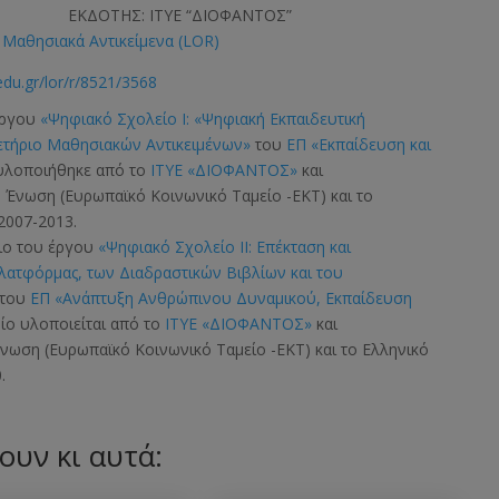
ΕΚΔΟΤΗΣ: ΙΤΥΕ “ΔΙΟΦΑΝΤΟΣ”
Μαθησιακά Αντικείμενα (LOR)
edu.gr/lor/r/8521/3568
έργου
«Ψηφιακό Σχολείο Ι: «Ψηφιακή Εκπαιδευτική
ετήριο Μαθησιακών Αντικειμένων»
του
ΕΠ «Εκπαίδευση και
 υλοποιήθηκε από το
ΙΤΥΕ «ΔΙΟΦΑΝΤΟΣ»
και
ή Ένωση
(Ευρωπαϊκό Κοινωνικό Ταμείο -ΕΚΤ)
και το
2007-2013.
σιο του έργου
«Ψηφιακό Σχολείο ΙΙ: Επέκταση και
Πλατφόρμας, των Διαδραστικών Βιβλίων και του
του
ΕΠ «Ανάπτυξη Ανθρώπινου Δυναμικού, Εκπαίδευση
οίο υλοποιείται από το
ΙΤΥΕ «ΔΙΟΦΑΝΤΟΣ»
και
 Ένωση
(Ευρωπαϊκό Κοινωνικό Ταμείο -ΕΚΤ)
και το Ελληνικό
.
ουν κι αυτά: