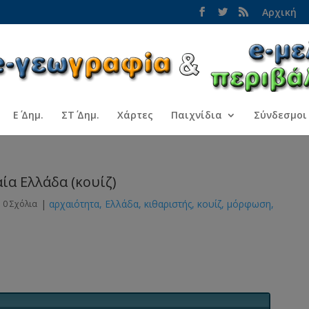
Αρχική
Ε΄ Δημ.
ΣΤ΄ Δημ.
Χάρτες
Παιχνίδια
Σύνδεσμοι
ία Ελλάδα (κουίζ)
|
αρχαιότητα
Ελλάδα
κιθαριστής
κουίζ
μόρφωση
|
0 Σχόλια