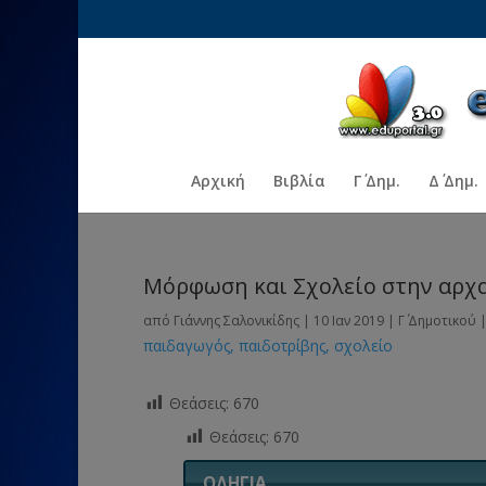
Αρχική
Βιβλία
Γ΄ Δημ.
Δ΄ Δημ.
Μόρφωση και Σχολείο στην αρχα
από
Γιάννης Σαλονικίδης
|
10 Ιαν 2019
|
Γ΄ Δημοτικού
παιδαγωγός
παιδοτρίβης
σχολείο
Θεάσεις:
670
Θεάσεις:
670
ΟΔΗΓΙΑ