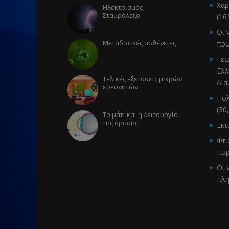
Χάρ
Ηλεκτρισμός –
Σταυρόλεξο
(16
Οι 
Μεταδοτικές ασθένειες
πρω
Γεω
Ελλ
Τελικές εξετάσεις μικρών
δια
ερευνητών
Πολ
(30
Το μάτι και η λειτουργία
της όρασης
Εκ
Φτι
πυρ
Οι 
πλ