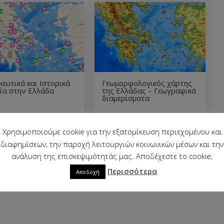
ευτικά και Ιστορικά
Γεωμορφολογικός χάρτης
ία στην Ελλάδα
της Ελλάδας – Γεωγραφικά
διαμερίσματα
Χρησιμοποιούμε cookie για την εξατομίκευση περιεχομένου και
διαφημίσεων, την παροχή λειτουργιών κοινωνικών μέσων και την
ανάλυση της επισκεψιμότητάς μας. Αποδέχεστε το cookie;
Περισσότερα
Αποδοχή