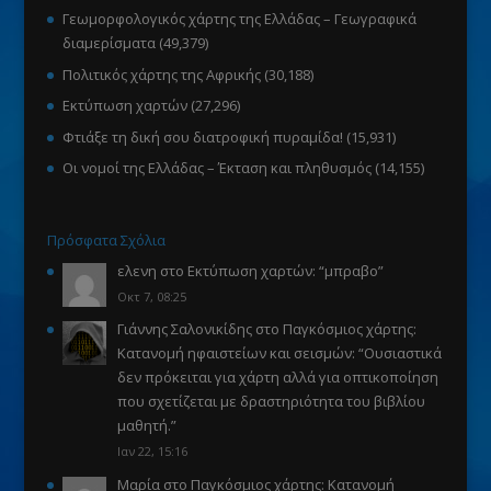
Γεωμορφολογικός χάρτης της Ελλάδας – Γεωγραφικά
διαμερίσματα
(49,379)
Πολιτικός χάρτης της Αφρικής
(30,188)
Εκτύπωση χαρτών
(27,296)
Φτιάξε τη δική σου διατροφική πυραμίδα!
(15,931)
Οι νομοί της Ελλάδας – Έκταση και πληθυσμός
(14,155)
Πρόσφατα Σχόλια
ελενη
στο
Εκτύπωση χαρτών
: “
μπραβο
”
Οκτ 7, 08:25
Γιάννης Σαλονικίδης
στο
Παγκόσμιος χάρτης:
Κατανομή ηφαιστείων και σεισμών
: “
Ουσιαστικά
δεν πρόκειται για χάρτη αλλά για οπτικοποίηση
που σχετίζεται με δραστηριότητα του βιβλίου
μαθητή.
”
Ιαν 22, 15:16
Μαρία
στο
Παγκόσμιος χάρτης: Κατανομή