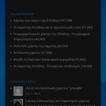
Δημοφιλέστερα
Χάρτης των νομών της Ελλάδας
(161,598)
Οι νομοί της Ελλάδας και οι πρωτεύουσές τους
(51,387)
Γεωμορφολογικός χάρτης της Ελλάδας – Γεωγραφικά
διαμερίσματα
(49,387)
Πολιτικός χάρτης της Αφρικής
(30,191)
Εκτύπωση χαρτών
(27,303)
Φτιάξε τη δική σου διατροφική πυραμίδα!
(15,935)
Οι νομοί της Ελλάδας – Έκταση και πληθυσμός
(14,164)
Πρόσφατα Σχόλια
ελενη
στο
Εκτύπωση χαρτών
: “
μπραβο
”
Οκτ 7, 08:25
Γιάννης Σαλονικίδης
στο
Παγκόσμιος χάρτης:
Κατανομή ηφαιστείων και σεισμών
: “
Ουσιαστικά