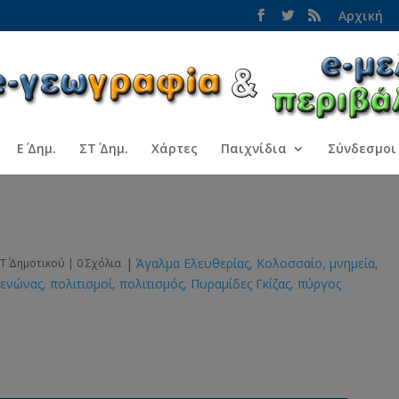
Αρχική
Ε΄ Δημ.
ΣΤ΄ Δημ.
Χάρτες
Παιχνίδια
Σύνδεσμοι
|
Άγαλμα Ελευθερίας
Κολοσσαίο
μνημεία
Τ΄ Δημοτικού
|
0 Σχόλια
ενώνας
πολιτισμοί
πολιτισμός
Πυραμίδες Γκίζας
πύργος