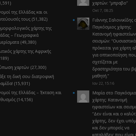
1,591)
χαρτών
: “
μπραβο
”
Οκτ 7, 08:25
νομοί της Ελλάδας και οι
τεύουσές τους
(51,382)
Γιάννης Σαλονικίδης
σ
Παγκόσμιος χάρτης:
μορφολογικός χάρτης της
Κατανομή ηφαιστείων
άδας – Γεωγραφικά
σεισμών
: “
Ουσιαστικά
μερίσματα
(49,380)
πρόκειται για χάρτη α
ιτικός χάρτης της Αφρικής
για οπτικοποίηση πο
,189)
σχετίζεται με
τύπωση χαρτών
(27,300)
δραστηριότητα του β
μαθητή.
”
άξε τη δική σου διατροφική
αμίδα!
(15,931)
Ιαν 22, 15:16
νομοί της Ελλάδας – Έκταση και
Μαρία
στο
Παγκόσμιο
ηθυσμός
(14,156)
χάρτης: Κατανομή
ηφαιστείων και σεισ
“
Δεν είναι και ο καλύ
χάρτης, δεν έχει υπό
και δεν μπορείς να
καταλάβεις που είναι 