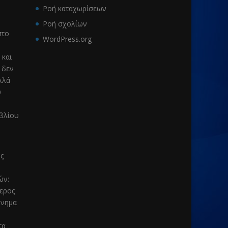
Ροή καταχωρίσεων
Ροή σχολίων
το
WordPress.org
 και
 δεν
λλά
υ
ιβλίου
ς
μών
:
τερος
μνημα
τα