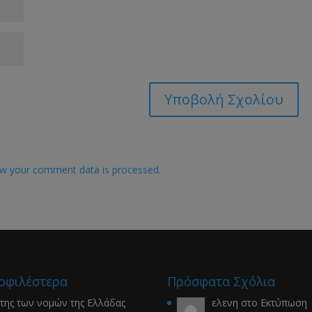
w your comment data is processed.
οφιλέστερα
Πρόσφατα Σχόλια
της των νομών της Ελλάδας
ελενη
στο
Εκτύπωση