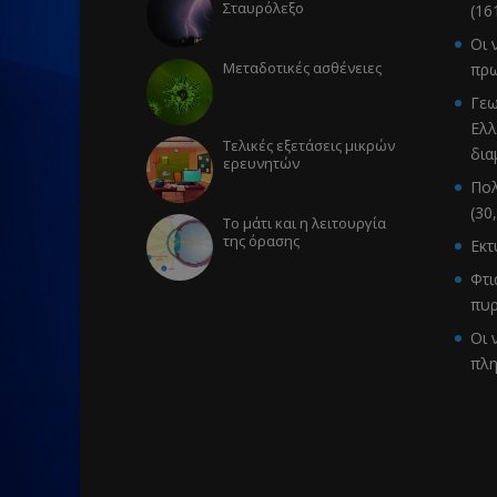
Σταυρόλεξο
(16
Οι 
Μεταδοτικές ασθένειες
πρω
Γεω
Ελλ
Τελικές εξετάσεις μικρών
δια
ερευνητών
Πολ
(30
Το μάτι και η λειτουργία
της όρασης
Εκ
Φτι
πυρ
Οι 
πλ