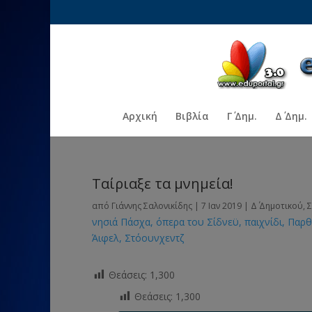
Αρχική
Βιβλία
Γ΄ Δημ.
Δ΄ Δημ.
Ταίριαξε τα μνημεία!
από
Γιάννης Σαλονικίδης
|
7 Ιαν 2019
|
Δ΄ Δημοτικού
,
Σ
νησιά Πάσχα
όπερα του Σίδνεϋ
παιχνίδι
Παρθ
Άιφελ
Στόουνχεντζ
Θεάσεις:
1,300
Θεάσεις:
1,300