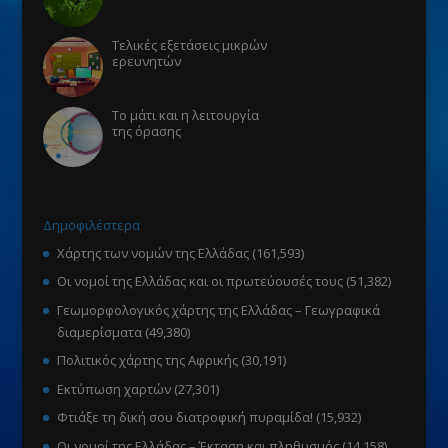
Τελικές εξετάσεις μικρών
ερευνητών
Το μάτι και η λειτουργία
της όρασης
Δημοφιλέστερα
Χάρτης των νομών της Ελλάδας
(161,593)
Οι νομοί της Ελλάδας και οι πρωτεύουσές τους
(51,382)
Γεωμορφολογικός χάρτης της Ελλάδας – Γεωγραφικά
διαμερίσματα
(49,380)
Πολιτικός χάρτης της Αφρικής
(30,191)
Εκτύπωση χαρτών
(27,301)
Φτιάξε τη δική σου διατροφική πυραμίδα!
(15,932)
Οι νομοί της Ελλάδας – Έκταση και πληθυσμός
(14,158)