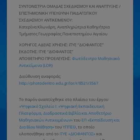
ΣΥΝΤΟΝΙΣΤΡΙΑ ΟΜΑΔΑΣ ΣΧΕΔΙΑΣΜΟΥ ΚΑΙ ΑΝΑΠΤΥΞΗΣ /
ΕΠΙΣΤΗΜΟΝΙΚΗ ΥΠΕΥΘΥΝΗ ΠΑΙΔΑΓΩΓΙΚΟΥ
ΣΧΕΔΙΑΣΜΟΥ ΑΝΤΙΚΕΙΜΕΝΟΥ:
Κατερίνα Κλωνάρη, Αναπληρώτρια Καθηγήτρια
Τμήματος Γεωγραφίας Πανεπιστημίου Αιγαίου
ΧΟΡΗΓΟΣ ΑΔΕΙΑΣ ΧΡΗΣΗΣ: ΙΤΥΕ “ΔΙΟΦΑΝΤΟΣ”
ΕΚΔΟΤΗΣ: ΙΤΥΕ “ΔΙΟΦΑΝΤΟΣ”
ΑΠΟΘΕΤΗΡΙΟ ΠΡΟΕΛΕΥΣΗΣ:
Φωτόδεντρο Μαθησιακά
Αντικείμενα (LOR)
Διεύθυνση αναφοράς:
http://photodentro.edu.gr/lor/r/8521/3567
Το παρόν αναπτύχθηκε στο πλαίσιο του έργου
«Ψηφιακό Σχολείο Ι: «Ψηφιακή Εκπαιδευτική
Πλατφόρμα, Διαδραστικά Βιβλία και Αποθετήριο
Μαθησιακών Αντικειμένων»
του
ΕΠ «Εκπαίδευση και
Δια Βίου Μάθηση»
του
ΥΠΠΕΘ
, το οποίο
υλοποιήθηκε από το
ΙΤΥΕ «ΔΙΟΦΑΝΤΟΣ»
και