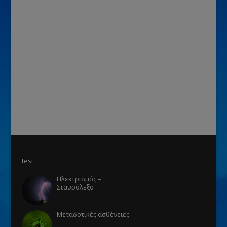
test
Ηλεκτρισμός –
Σταυρόλεξο
Μεταδοτικές ασθένειες