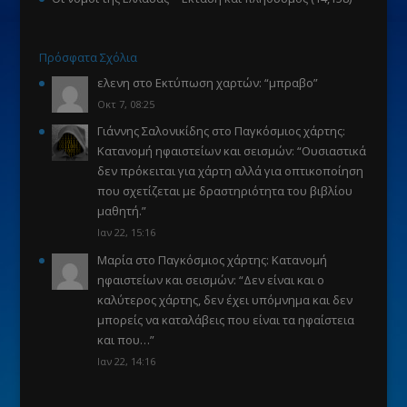
Πρόσφατα Σχόλια
ελενη
στο
Εκτύπωση χαρτών
: “
μπραβο
”
Οκτ 7, 08:25
Γιάννης Σαλονικίδης
στο
Παγκόσμιος χάρτης:
Κατανομή ηφαιστείων και σεισμών
: “
Ουσιαστικά
δεν πρόκειται για χάρτη αλλά για οπτικοποίηση
που σχετίζεται με δραστηριότητα του βιβλίου
μαθητή.
”
Ιαν 22, 15:16
Μαρία
στο
Παγκόσμιος χάρτης: Κατανομή
ηφαιστείων και σεισμών
: “
Δεν είναι και ο
καλύτερος χάρτης, δεν έχει υπόμνημα και δεν
μπορείς να καταλάβεις που είναι τα ηφαίστεια
και που…
”
Ιαν 22, 14:16