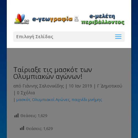
Επιλογή Σελίδας
Ταίριαξε τις μασκότ των
Ολυμπιακών αγώνων!
από
Γιάννης Σαλονικίδης
|
10 Ιαν 2019
|
Γ΄ Δημοτικού
|
0 Σχόλια
|
μασκότ
Ολυμπιακοί Αγώνες
παιχνίδι μνήμης
Θεάσεις:
1,629
Θεάσεις:
1,629