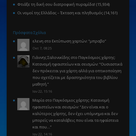
Φτιάξε τη δική σου διατροφική πυραμίδα!
(15,934)
Οι νομοί της Ελλάδας – Έκταση και πληθυσμός
(14,161)
Πρόσφατα Σχόλια
ελενη
στο
Εκτύπωση χαρτών
: “
μπραβο
”
Οκτ 7, 08:25
Γιάννης Σαλονικίδης
στο
Παγκόσμιος χάρτης:
Κατανομή ηφαιστείων και σεισμών
: “
Ουσιαστικά
δεν πρόκειται για χάρτη αλλά για οπτικοποίηση
που σχετίζεται με δραστηριότητα του βιβλίου
μαθητή.
”
Ιαν 22, 15:16
Μαρία
στο
Παγκόσμιος χάρτης: Κατανομή
ηφαιστείων και σεισμών
: “
Δεν είναι και ο
καλύτερος χάρτης, δεν έχει υπόμνημα και δεν
μπορείς να καταλάβεις που είναι τα ηφαίστεια
και που…
”
Ιαν 22, 14:16