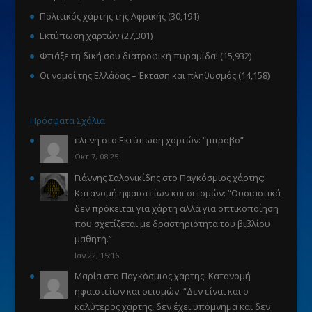
Πολιτικός χάρτης της Αφρικής
(30,191)
Εκτύπωση χαρτών
(27,301)
Φτιάξε τη δική σου διατροφική πυραμίδα!
(15,932)
Οι νομοί της Ελλάδας – Έκταση και πληθυσμός
(14,158)
Πρόσφατα Σχόλια
ελενη
στο
Εκτύπωση χαρτών
: “
μπραβο
”
Οκτ 7, 08:25
Γιάννης Σαλονικίδης
στο
Παγκόσμιος χάρτης:
Κατανομή ηφαιστείων και σεισμών
: “
Ουσιαστικά
δεν πρόκειται για χάρτη αλλά για οπτικοποίηση
που σχετίζεται με δραστηριότητα του βιβλίου
μαθητή.
”
Ιαν 22, 15:16
Μαρία
στο
Παγκόσμιος χάρτης: Κατανομή
ηφαιστείων και σεισμών
: “
Δεν είναι και ο
καλύτερος χάρτης, δεν έχει υπόμνημα και δεν