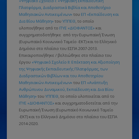
«Ψηφιακό Σχολείο Ι: «Ψηφιακή Εκπαιδευτική
Πλατφόρμα, Διαδραστικά Βιβλία και Αποθετήριο
Μαθησιακών Αντικειμένων»
του
ΕΠ «Εκπαίδευση και
Δια Βίου Μάθηση»
του
ΥΠΠΕΘ
, το οποίο
υλοποιήθηκε από το
ΙΤΥΕ «ΔΙΟΦΑΝΤΟΣ»
και
συγχρηματοδοτήθηκε από την Ευρωπαϊκή Ένωση
(Ευρωπαϊκό Κοινωνικό Ταμείο -ΕΚΤ)
και το Ελληνικό
Δημόσιο στο πλαίσιο του ΕΣΠΑ 2007-2013.
Επικαιροποιήθηκε / βελτιώθηκε στο πλαίσιο του
έργου
«Ψηφιακό Σχολείο ΙΙ: Επέκταση και Αξιοποίηση
της Ψηφιακής Εκπαιδευτικής Πλατφόρμας, των
Διαδραστικών Βιβλίων και του Αποθετηρίου
Μαθησιακών Αντικειμένων»
του
ΕΠ «Ανάπτυξη
Ανθρώπινου Δυναμικού, Εκπαίδευση και Δια Βίου
Μάθηση»
του
ΥΠΠΕΘ
, το οποίο υλοποιείται από το
ΙΤΥΕ «ΔΙΟΦΑΝΤΟΣ»
και συγχρηματοδοτείται από την
Ευρωπαϊκή Ένωση
(Ευρωπαϊκό Κοινωνικό Ταμείο
-ΕΚΤ)
και το Ελληνικό Δημόσιο στο πλαίσιο του ΕΣΠΑ
2014-2020.