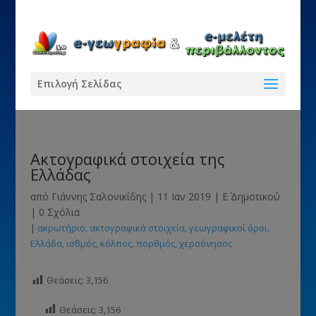
Επιλογή Σελίδας
Ακτογραφικά στοιχεία της
Ελλάδας
από
Γιάννης Σαλονικίδης
|
11 Ιαν 2019
|
Ε΄ Δημοτικού
|
0 Σχόλια
|
ακρωτήριο
ακτογραφικά στοιχεία
γεωγραφικοί όροι
Ελλάδα
ισθμός
κόλπος
πορθμός
χερσόνησος
Θεάσεις:
3,156
Θεάσεις:
3,156