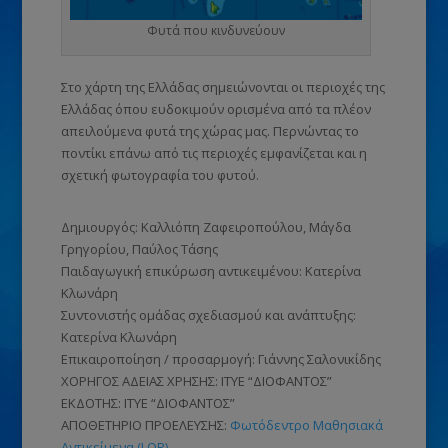
Φυτά που κινδυνεύουν
Στο χάρτη της Ελλάδας σημειώνονται οι περιοχές της
Ελλάδας όπου ευδοκιμούν ορισμένα από τα πλέον
απειλούμενα φυτά της χώρας μας. Περνώντας το
ποντίκι επάνω από τις περιοχές εμφανίζεται και η
σχετική φωτογραφία του φυτού.
Δημιουργός:
Καλλιόπη Ζαφειροπούλου, Μάγδα
Γρηγορίου, Παύλος Τάσης
Παιδαγωγική επικύρωση αντικειμένου:
Κατερίνα
Κλωνάρη
Συντονιστής ομάδας σχεδιασμού και ανάπτυξης:
Κατερίνα Κλωνάρη
Επικαιροποίηση / προσαρμογή:
Γιάννης Σαλονικίδης
ΧΟΡΗΓΟΣ ΑΔΕΙΑΣ ΧΡΗΣΗΣ: ΙΤΥΕ “ΔΙΟΦΑΝΤΟΣ”
ΕΚΔΟΤΗΣ: ΙΤΥΕ “ΔΙΟΦΑΝΤΟΣ”
ΑΠΟΘΕΤΗΡΙΟ ΠΡΟΕΛΕΥΣΗΣ:
Φωτόδεντρο Μαθησιακά
Αντικείμενα (LOR)