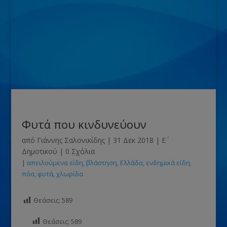
Φυτά που κινδυνεύουν
από
Γιάννης Σαλονικίδης
|
31 Δεκ 2018
|
Ε΄
Δημοτικού
|
0 Σχόλια
|
απειλούμενα είδη
βλάστηση
Ελλάδα
ενδημικά είδη
πόα
φυτά
χλωρίδα
Θεάσεις:
589
Θεάσεις:
589