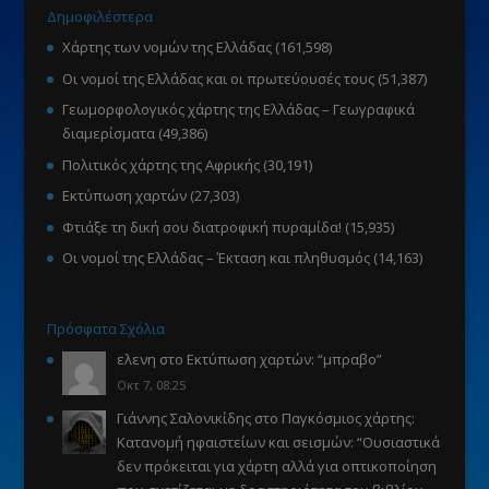
Δημοφιλέστερα
Χάρτης των νομών της Ελλάδας
(161,598)
Οι νομοί της Ελλάδας και οι πρωτεύουσές τους
(51,387)
Γεωμορφολογικός χάρτης της Ελλάδας – Γεωγραφικά
διαμερίσματα
(49,386)
Πολιτικός χάρτης της Αφρικής
(30,191)
Εκτύπωση χαρτών
(27,303)
Φτιάξε τη δική σου διατροφική πυραμίδα!
(15,935)
Οι νομοί της Ελλάδας – Έκταση και πληθυσμός
(14,163)
Πρόσφατα Σχόλια
ελενη
στο
Εκτύπωση χαρτών
: “
μπραβο
”
Οκτ 7, 08:25
Γιάννης Σαλονικίδης
στο
Παγκόσμιος χάρτης:
Κατανομή ηφαιστείων και σεισμών
: “
Ουσιαστικά
δεν πρόκειται για χάρτη αλλά για οπτικοποίηση