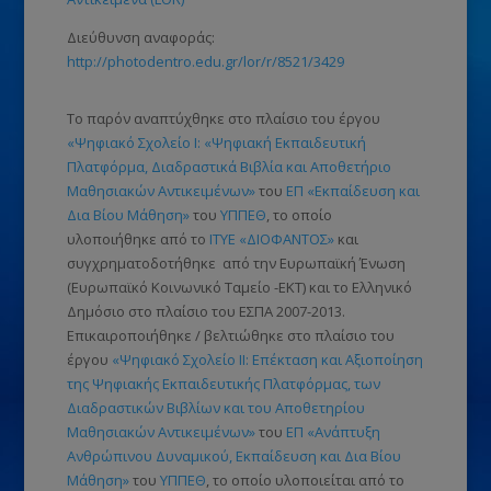
Διεύθυνση αναφοράς:
http://photodentro.edu.gr/lor/r/8521/3429
Το παρόν αναπτύχθηκε στο πλαίσιο του έργου
«Ψηφιακό Σχολείο Ι: «Ψηφιακή Εκπαιδευτική
Πλατφόρμα, Διαδραστικά Βιβλία και Αποθετήριο
Μαθησιακών Αντικειμένων»
του
ΕΠ «Εκπαίδευση και
Δια Βίου Μάθηση»
του
ΥΠΠΕΘ
, το οποίο
υλοποιήθηκε από το
ΙΤΥΕ «ΔΙΟΦΑΝΤΟΣ»
και
συγχρηματοδοτήθηκε από την Ευρωπαϊκή Ένωση
(Ευρωπαϊκό Κοινωνικό Ταμείο -ΕΚΤ)
και το Ελληνικό
Δημόσιο στο πλαίσιο του ΕΣΠΑ 2007-2013.
Επικαιροποιήθηκε / βελτιώθηκε στο πλαίσιο του
έργου
«Ψηφιακό Σχολείο ΙΙ: Επέκταση και Αξιοποίηση
της Ψηφιακής Εκπαιδευτικής Πλατφόρμας, των
Διαδραστικών Βιβλίων και του Αποθετηρίου
Μαθησιακών Αντικειμένων»
του
ΕΠ «Ανάπτυξη
Ανθρώπινου Δυναμικού, Εκπαίδευση και Δια Βίου
Μάθηση»
του
ΥΠΠΕΘ
, το οποίο υλοποιείται από το