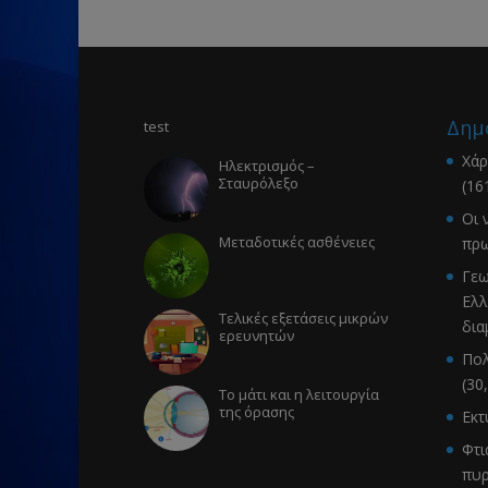
Δημ
test
Χάρ
Ηλεκτρισμός –
Σταυρόλεξο
(16
Οι 
Μεταδοτικές ασθένειες
πρω
Γεω
Ελλ
Τελικές εξετάσεις μικρών
δια
ερευνητών
Πολ
(30
Το μάτι και η λειτουργία
της όρασης
Εκ
Φτι
πυρ