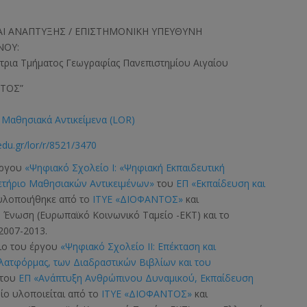
Ι ΑΝΑΠΤΥΞΗΣ / ΕΠΙΣΤΗΜΟΝΙΚΗ ΥΠΕΥΘΥΝΗ
ΝΟΥ:
τρια Τμήματος Γεωγραφίας Πανεπιστημίου Αιγαίου
ΝΤΟΣ”
Μαθησιακά Αντικείμενα (LOR)
edu.gr/lor/r/8521/3470
έργου
«Ψηφιακό Σχολείο Ι: «Ψηφιακή Εκπαιδευτική
ετήριο Μαθησιακών Αντικειμένων»
του
ΕΠ «Εκπαίδευση και
 υλοποιήθηκε από το
ΙΤΥΕ «ΔΙΟΦΑΝΤΟΣ»
και
ή Ένωση
(Ευρωπαϊκό Κοινωνικό Ταμείο -ΕΚΤ)
και το
2007-2013.
σιο του έργου
«Ψηφιακό Σχολείο ΙΙ: Επέκταση και
Πλατφόρμας, των Διαδραστικών Βιβλίων και του
του
ΕΠ «Ανάπτυξη Ανθρώπινου Δυναμικού, Εκπαίδευση
οίο υλοποιείται από το
ΙΤΥΕ «ΔΙΟΦΑΝΤΟΣ»
και