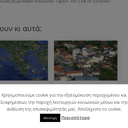
 Ένωση
(Ευρωπαϊκό Κοινωνικό Ταμείο -ΕΚΤ)
και το Ελληνικό
.
ουν κι αυτά:
λα ενεργά ευρωπαϊκά
Περιήγηση σε έναν οικισμό
τεια
Χρησιμοποιούμε cookie για την εξατομίκευση περιεχομένου και
διαφημίσεων, την παροχή λειτουργιών κοινωνικών μέσων και την
ανάλυση της επισκεψιμότητάς μας. Αποδέχεστε το cookie;
Περισσότερα
Αποδοχή