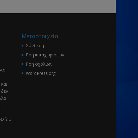
Μεταστοιχεία
Σύνδεση
Ροή καταχωρίσεων
Ροή σχολίων
το
WordPress.org
 και
 δεν
λλά
υ
ιβλίου