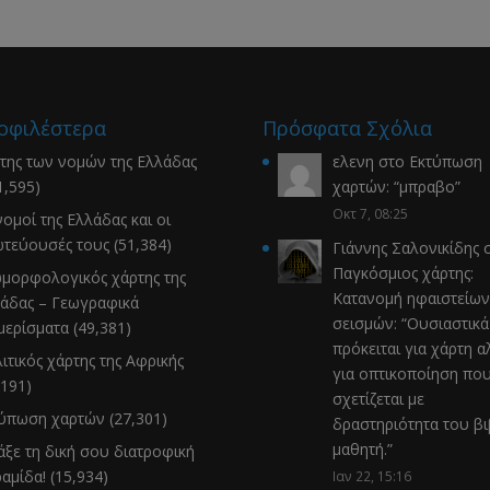
οφιλέστερα
Πρόσφατα Σχόλια
της των νομών της Ελλάδας
ελενη
στο
Εκτύπωση
1,595)
χαρτών
: “
μπραβο
”
Οκτ 7, 08:25
νομοί της Ελλάδας και οι
τεύουσές τους
(51,384)
Γιάννης Σαλονικίδης
σ
Παγκόσμιος χάρτης:
μορφολογικός χάρτης της
Κατανομή ηφαιστείων
άδας – Γεωγραφικά
σεισμών
: “
Ουσιαστικά
μερίσματα
(49,381)
πρόκειται για χάρτη α
ιτικός χάρτης της Αφρικής
για οπτικοποίηση πο
,191)
σχετίζεται με
τύπωση χαρτών
(27,301)
δραστηριότητα του β
μαθητή.
”
άξε τη δική σου διατροφική
αμίδα!
(15,934)
Ιαν 22, 15:16