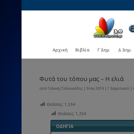
Αρχική
Βιβλία
Γ΄ Δημ.
Δ΄ Δημ.
Φυτά του τόπου μας – Η ελιά
από
Γιάννης Σαλονικίδης
|
9 Ιαν 2019
|
Γ΄ Δημοτικού
|
Θεάσεις:
1,334
Θεάσεις:
1,334
ΟΔΗΓΙΑ