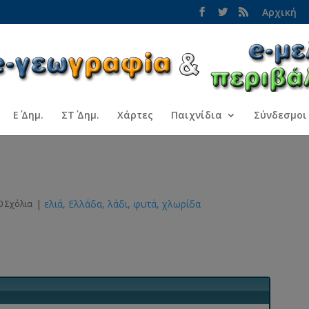
Αρχική
Ε΄ Δημ.
ΣΤ΄ Δημ.
Χάρτες
Παιχνίδια
Σύνδεσμοι
|
ελιά
Ελλάδα
λάδι
φυτά
χλωρίδα
0 Σχόλια