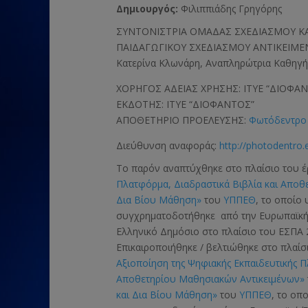
Δημιουργός:
Φιλιππιάδης Γρηγόρης
ΣΥΝΤΟΝΙΣΤΡΙΑ ΟΜΑΔΑΣ ΣΧΕΔΙΑΣΜΟΥ ΚΑ
ΠΑΙΔΑΓΩΓΙΚΟΥ ΣΧΕΔΙΑΣΜΟΥ ΑΝΤΙΚΕΙΜΕ
Κατερίνα Κλωνάρη, Αναπληρώτρια Καθηγή
ΧΟΡΗΓΟΣ ΑΔΕΙΑΣ ΧΡΗΣΗΣ: ΙΤΥΕ “ΔΙΟΦΑ
ΕΚΔΟΤΗΣ: ΙΤΥΕ “ΔΙΟΦΑΝΤΟΣ”
ΑΠΟΘΕΤΗΡΙΟ ΠΡΟΕΛΕΥΣΗΣ:
Φωτόδεντρο 
Διεύθυνση αναφοράς:
http://photodentro.
Το παρόν αναπτύχθηκε στο πλαίσιο του 
Πλατφόρμα, Διαδραστικά Βιβλία και Αποθ
Δια Βίου Μάθηση»
του
ΥΠΠΕΘ
, το οποίο
συγχρηματοδοτήθηκε από την Ευρωπαϊκ
Ελληνικό Δημόσιο στο πλαίσιο του ΕΣΠΑ 
Επικαιροποιήθηκε / βελτιώθηκε στο πλαί
Αξιοποίηση της Ψηφιακής Εκπαιδευτικής 
Αποθετηρίου Μαθησιακών Αντικειμένων»
και Δια Βίου Μάθηση»
του
ΥΠΠΕΘ
, το οπ