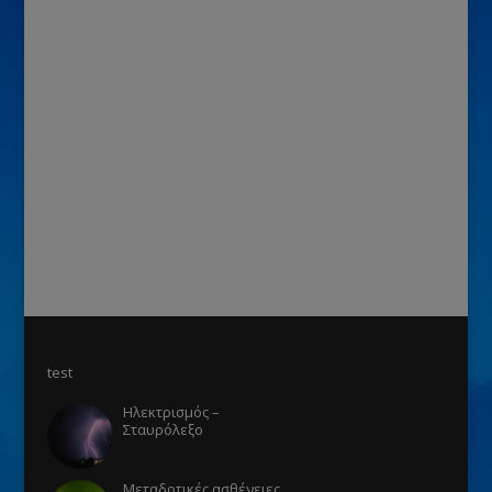
test
Ηλεκτρισμός –
Σταυρόλεξο
Μεταδοτικές ασθένειες