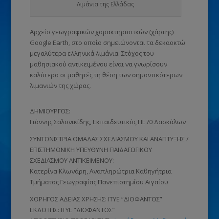
Λιμάνια της Ελλάδας
Αρχείο γεωγραφικών χαρακτηριστικών (χάρτης)
Google Earth, στο οποίο σημειώνονται τα δεκαοκτώ
μεγαλύτερα ελληνικά λιμάνια. Στόχος του
μαθησιακού αντικειμένου είναι να γνωρίσουν
καλύτερα οι μαθητές τη θέση των σημαντικότερων
λιμανιών της χώρας.
ΔΗΜΙΟΥΡΓΟΣ:
Γιάννης Σαλονικίδης, Εκπαιδευτικός ΠΕ70 Δασκάλων
ΣΥΝΤΟΝΙΣΤΡΙΑ ΟΜΑΔΑΣ ΣΧΕΔΙΑΣΜΟΥ ΚΑΙ ΑΝΑΠΤΥΞΗΣ /
ΕΠΙΣΤΗΜΟΝΙΚΗ ΥΠΕΥΘΥΝΗ ΠΑΙΔΑΓΩΓΙΚΟΥ
ΣΧΕΔΙΑΣΜΟΥ ΑΝΤΙΚΕΙΜΕΝΟΥ:
Κατερίνα Κλωνάρη, Αναπληρώτρια Καθηγήτρια
Τμήματος Γεωγραφίας Πανεπιστημίου Αιγαίου
ΧΟΡΗΓΟΣ ΑΔΕΙΑΣ ΧΡΗΣΗΣ: ΙΤΥΕ “ΔΙΟΦΑΝΤΟΣ”
ΕΚΔΟΤΗΣ: ΙΤΥΕ “ΔΙΟΦΑΝΤΟΣ”