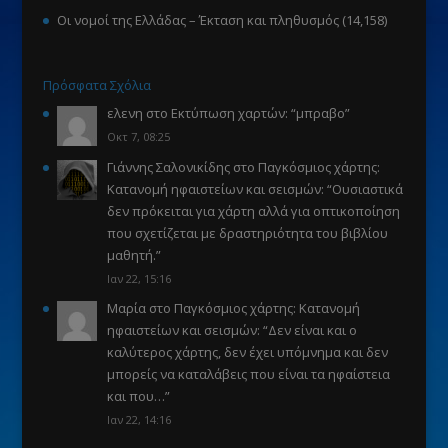
Οι νομοί της Ελλάδας – Έκταση και πληθυσμός
(14,158)
Πρόσφατα Σχόλια
ελενη
στο
Εκτύπωση χαρτών
: “
μπραβο
”
Οκτ 7, 08:25
Γιάννης Σαλονικίδης
στο
Παγκόσμιος χάρτης:
Κατανομή ηφαιστείων και σεισμών
: “
Ουσιαστικά
δεν πρόκειται για χάρτη αλλά για οπτικοποίηση
που σχετίζεται με δραστηριότητα του βιβλίου
μαθητή.
”
Ιαν 22, 15:16
Μαρία
στο
Παγκόσμιος χάρτης: Κατανομή
ηφαιστείων και σεισμών
: “
Δεν είναι και ο
καλύτερος χάρτης, δεν έχει υπόμνημα και δεν
μπορείς να καταλάβεις που είναι τα ηφαίστεια
και που…
”
Ιαν 22, 14:16