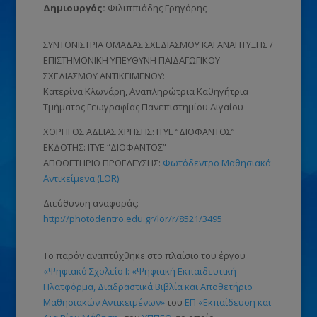
Δημιουργός:
Φιλιππιάδης Γρηγόρης
ΣΥΝΤΟΝΙΣΤΡΙΑ ΟΜΑΔΑΣ ΣΧΕΔΙΑΣΜΟΥ ΚΑΙ ΑΝΑΠΤΥΞΗΣ /
ΕΠΙΣΤΗΜΟΝΙΚΗ ΥΠΕΥΘΥΝΗ ΠΑΙΔΑΓΩΓΙΚΟΥ
ΣΧΕΔΙΑΣΜΟΥ ΑΝΤΙΚΕΙΜΕΝΟΥ:
Κατερίνα Κλωνάρη, Αναπληρώτρια Καθηγήτρια
Τμήματος Γεωγραφίας Πανεπιστημίου Αιγαίου
ΧΟΡΗΓΟΣ ΑΔΕΙΑΣ ΧΡΗΣΗΣ: ΙΤΥΕ “ΔΙΟΦΑΝΤΟΣ”
ΕΚΔΟΤΗΣ: ΙΤΥΕ “ΔΙΟΦΑΝΤΟΣ”
ΑΠΟΘΕΤΗΡΙΟ ΠΡΟΕΛΕΥΣΗΣ:
Φωτόδεντρο Μαθησιακά
Αντικείμενα (LOR)
Διεύθυνση αναφοράς:
http://photodentro.edu.gr/lor/r/8521/3495
Το παρόν αναπτύχθηκε στο πλαίσιο του έργου
«Ψηφιακό Σχολείο Ι: «Ψηφιακή Εκπαιδευτική
Πλατφόρμα, Διαδραστικά Βιβλία και Αποθετήριο
Μαθησιακών Αντικειμένων»
του
ΕΠ «Εκπαίδευση και