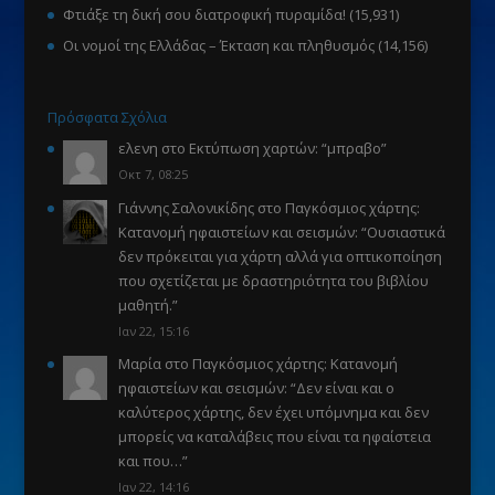
Φτιάξε τη δική σου διατροφική πυραμίδα!
(15,931)
Οι νομοί της Ελλάδας – Έκταση και πληθυσμός
(14,156)
Πρόσφατα Σχόλια
ελενη
στο
Εκτύπωση χαρτών
: “
μπραβο
”
Οκτ 7, 08:25
Γιάννης Σαλονικίδης
στο
Παγκόσμιος χάρτης:
Κατανομή ηφαιστείων και σεισμών
: “
Ουσιαστικά
δεν πρόκειται για χάρτη αλλά για οπτικοποίηση
που σχετίζεται με δραστηριότητα του βιβλίου
μαθητή.
”
Ιαν 22, 15:16
Μαρία
στο
Παγκόσμιος χάρτης: Κατανομή
ηφαιστείων και σεισμών
: “
Δεν είναι και ο
καλύτερος χάρτης, δεν έχει υπόμνημα και δεν
μπορείς να καταλάβεις που είναι τα ηφαίστεια
και που…
”
Ιαν 22, 14:16