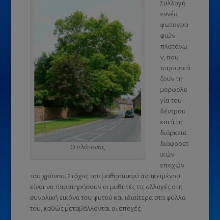
Συλλογή
εννέα
φωτογρα
φιών
πλατάνω
ν, που
παρουσιά
ζουν τη
μορφολο
γία του
δέντρου
κατά τη
διάρκεια
διαφορετ
Ο πλάτανος
ικών
εποχών
του χρόνου. Στόχος του μαθησιακού αντικειμένου
είναι να παρατηρήσουν οι μαθητές τις αλλαγές στη
συνολική εικόνα του φυτού και ιδιαίτερα στα φύλλα
του, καθώς μεταβάλλονται οι εποχές.