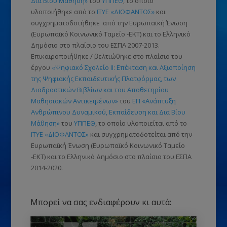
Δια Βίου Μάθηση»
του
ΥΠΠΕΘ
, το οποίο
υλοποιήθηκε από το
ΙΤΥΕ «ΔΙΟΦΑΝΤΟΣ»
και
συγχρηματοδοτήθηκε από την Ευρωπαϊκή Ένωση
(Ευρωπαϊκό Κοινωνικό Ταμείο -ΕΚΤ)
και το Ελληνικό
Δημόσιο στο πλαίσιο του ΕΣΠΑ 2007-2013.
Επικαιροποιήθηκε / βελτιώθηκε στο πλαίσιο του
έργου
«Ψηφιακό Σχολείο ΙΙ: Επέκταση και Αξιοποίηση
της Ψηφιακής Εκπαιδευτικής Πλατφόρμας, των
Διαδραστικών Βιβλίων και του Αποθετηρίου
Μαθησιακών Αντικειμένων»
του
ΕΠ «Ανάπτυξη
Ανθρώπινου Δυναμικού, Εκπαίδευση και Δια Βίου
Μάθηση»
του
ΥΠΠΕΘ
, το οποίο υλοποιείται από το
ΙΤΥΕ «ΔΙΟΦΑΝΤΟΣ»
και συγχρηματοδοτείται από την
Ευρωπαϊκή Ένωση
(Ευρωπαϊκό Κοινωνικό Ταμείο
-ΕΚΤ)
και το Ελληνικό Δημόσιο στο πλαίσιο του ΕΣΠΑ
2014-2020.
Μπορεί να σας ενδιαφέρουν κι αυτά: