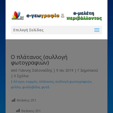
Επιλογή Σελίδας
Ο πλάτανος (συλλογή
φωτογραφιών)
από
Γιάννης Σαλονικίδης
|
9 Ιαν 2019
|
Γ΄ Δημοτικού
|
0 Σχόλια
|
δέντρο
κορμός
πλάτανος
συλλογή φωτογραφιών
φύλλα
φυλλοβόλα
φυτά
Θεάσεις:
251
Θεάσεις:
251