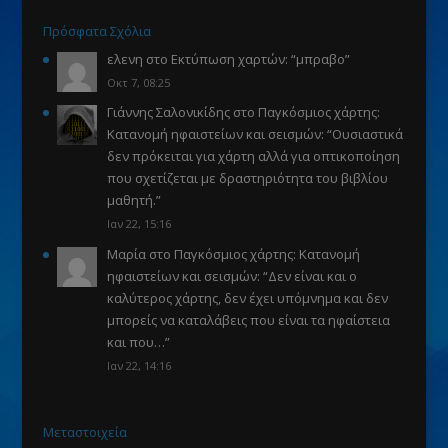
Πρόσφατα Σχόλια
ελενη
στο
Εκτύπωση χαρτών
: “
μπραβο
”
Οκτ 7, 08:25
Γιάννης Σαλονικίδης
στο
Παγκόσμιος χάρτης:
Κατανομή ηφαιστείων και σεισμών
: “
Ουσιαστικά
δεν πρόκειται για χάρτη αλλά για οπτικοποίηση
που σχετίζεται με δραστηριότητα του βιβλίου
μαθητή.
”
Ιαν 22, 15:16
Μαρία
στο
Παγκόσμιος χάρτης: Κατανομή
ηφαιστείων και σεισμών
: “
Δεν είναι και ο
καλύτερος χάρτης, δεν έχει υπόμνημα και δεν
μπορείς να καταλάβεις που είναι τα ηφαίστεια
και που…
”
Ιαν 22, 14:16
Μεταστοιχεία