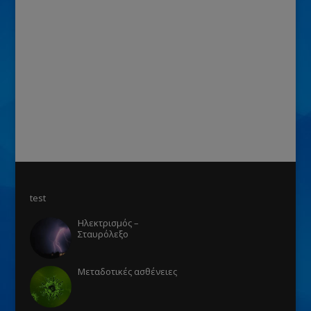
test
Ηλεκτρισμός –
Σταυρόλεξο
Μεταδοτικές ασθένειες