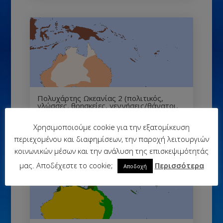
Πολυχάρτης Ωκεανίας 2 (πολιτικός,
γλώσσες, θρησκείες, γεννήσεις/θάνατοι,
πληθυσμός, δείκτης γήρανσης)
Χρησιμοποιούμε cookie για την εξατομίκευση
περιεχομένου και διαφημίσεων, την παροχή λειτουργιών
κοινωνικών μέσων και την ανάλυση της επισκεψιμότητάς
μας. Αποδέχεστε το cookie;
Περισσότερα
Αποδοχή