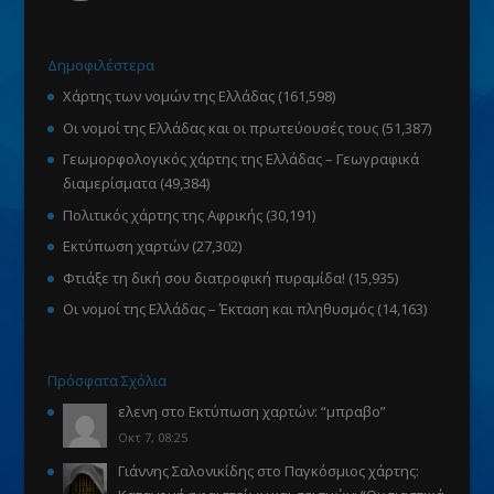
Δημοφιλέστερα
Χάρτης των νομών της Ελλάδας
(161,598)
Οι νομοί της Ελλάδας και οι πρωτεύουσές τους
(51,387)
Γεωμορφολογικός χάρτης της Ελλάδας – Γεωγραφικά
διαμερίσματα
(49,384)
Πολιτικός χάρτης της Αφρικής
(30,191)
Εκτύπωση χαρτών
(27,302)
Φτιάξε τη δική σου διατροφική πυραμίδα!
(15,935)
Οι νομοί της Ελλάδας – Έκταση και πληθυσμός
(14,163)
Πρόσφατα Σχόλια
ελενη
στο
Εκτύπωση χαρτών
: “
μπραβο
”
Οκτ 7, 08:25
Γιάννης Σαλονικίδης
στο
Παγκόσμιος χάρτης: