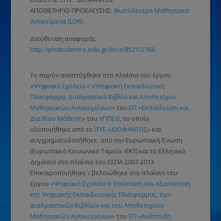
ΑΠΟΘΕΤΗΡΙΟ ΠΡΟΕΛΕΥΣΗΣ:
Φωτόδεντρο Μαθησιακά
Αντικείμενα (LOR)
Διεύθυνση αναφοράς:
http://photodentro.edu.gr/lor/r/8521/2766
Το παρόν αναπτύχθηκε στο πλαίσιο του έργου
«Ψηφιακό Σχολείο Ι: «Ψηφιακή Εκπαιδευτική
Πλατφόρμα, Διαδραστικά Βιβλία και Αποθετήριο
Μαθησιακών Αντικειμένων»
του
ΕΠ «Εκπαίδευση και
Δια Βίου Μάθηση»
του
ΥΠΠΕΘ
, το οποίο
υλοποιήθηκε από το
ΙΤΥΕ «ΔΙΟΦΑΝΤΟΣ»
και
συγχρηματοδοτήθηκε από την Ευρωπαϊκή Ένωση
(Ευρωπαϊκό Κοινωνικό Ταμείο -ΕΚΤ)
και το Ελληνικό
Δημόσιο στο πλαίσιο του ΕΣΠΑ 2007-2013.
Επικαιροποιήθηκε / βελτιώθηκε στο πλαίσιο του
έργου
«Ψηφιακό Σχολείο ΙΙ: Επέκταση και Αξιοποίηση
της Ψηφιακής Εκπαιδευτικής Πλατφόρμας, των
Διαδραστικών Βιβλίων και του Αποθετηρίου
Μαθησιακών Αντικειμένων»
του
ΕΠ «Ανάπτυξη