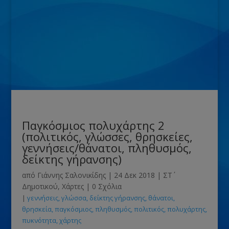
Παγκόσμιος πολυχάρτης 2
(πολιτικός, γλώσσες, θρησκείες,
γεννήσεις/θάνατοι, πληθυσμός,
δείκτης γήρανσης)
από
Γιάννης Σαλονικίδης
|
24 Δεκ 2018
|
ΣΤ΄
Δημοτικού
,
Χάρτες
|
0 Σχόλια
|
γεννήσεις
γλώσσα
δείκτης γήρανσης
θάνατοι
θρησκεία
παγκόσμιος
πληθυσμός
πολιτικός
πολυχάρτης
πυκνότητα
χάρτης