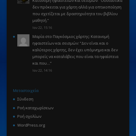
Κατανομή ηφαιστείων και σεισμών
: “
Ουσιαστικά
δεν πρόκειται για χάρτη αλλά για οπτικοποίηση
που σχετίζεται με δραστηριότητα του βιβλίου
μαθητή.
”
Ιαν 22, 15:16
Μαρία
στο
Παγκόσμιος χάρτης: Κατανομή
ηφαιστείων και σεισμών
: “
Δεν είναι και ο
καλύτερος χάρτης, δεν έχει υπόμνημα και δεν
μπορείς να καταλάβεις που είναι τα ηφαίστεια
και που…
”
Ιαν 22, 14:16
Μεταστοιχεία
Σύνδεση
Ροή καταχωρίσεων
Ροή σχολίων
WordPress.org