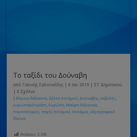
Το ταξίδι του Δούναβη
από
Γιάννης Σαλονικίδης
|
6 Ιαν 2019
|
ΣΤ΄ Δημοτικού
|
0 Σχόλια
|
Βόρεια θάλασσα
δέλτα ποταμού
Δούναβης
εκβολές
ευρωπαϊκά κράτη
Ευρώπη
Μαύρη θάλασσα
παραπόταμος
πηγές ποταμού
ποτάμια
υδρογραφικό
δίκτυο
Θεάσεις:
2,105