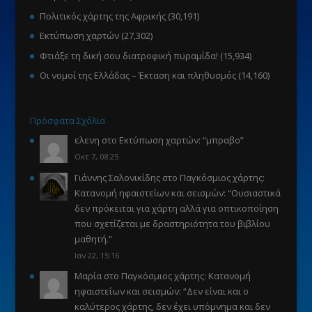
Πολιτικός χάρτης της Αφρικής
(30,191)
Εκτύπωση χαρτών
(27,302)
Φτιάξε τη δική σου διατροφική πυραμίδα!
(15,934)
Οι νομοί της Ελλάδας – Έκταση και πληθυσμός
(14,160)
Πρόσφατα Σχόλια
ελενη
στο
Εκτύπωση χαρτών
: “
μπραβο
”
Οκτ 7, 08:25
Γιάννης Σαλονικίδης
στο
Παγκόσμιος χάρτης:
Κατανομή ηφαιστείων και σεισμών
: “
Ουσιαστικά
δεν πρόκειται για χάρτη αλλά για οπτικοποίηση
που σχετίζεται με δραστηριότητα του βιβλίου
μαθητή.
”
Ιαν 22, 15:16
Μαρία
στο
Παγκόσμιος χάρτης: Κατανομή
ηφαιστείων και σεισμών
: “
Δεν είναι και ο
καλύτερος χάρτης, δεν έχει υπόμνημα και δεν