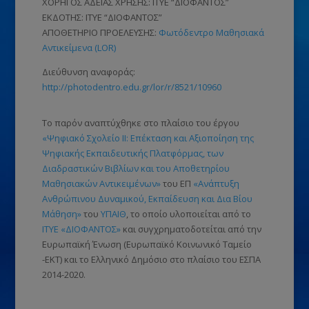
ΧΟΡΗΓΟΣ ΑΔΕΙΑΣ ΧΡΗΣΗΣ: ΙΤΥΕ “ΔΙΟΦΑΝΤΟΣ”
ΕΚΔΟΤΗΣ: ΙΤΥΕ “ΔΙΟΦΑΝΤΟΣ”
ΑΠΟΘΕΤΗΡΙΟ ΠΡΟΕΛΕΥΣΗΣ:
Φωτόδεντρο Μαθησιακά
Αντικείμενα (LOR)
Διεύθυνση αναφοράς:
http://photodentro.edu.gr/lor/r/8521/10960
Το παρόν αναπτύχθηκε στο πλαίσιο του έργου
«Ψηφιακό Σχολείο ΙΙ: Επέκταση και Αξιοποίηση της
Ψηφιακής Εκπαιδευτικής Πλατφόρμας, των
Διαδραστικών Βιβλίων και του Αποθετηρίου
Μαθησιακών Αντικειμένων»
του ΕΠ
«Ανάπτυξη
Ανθρώπινου Δυναμικού, Εκπαίδευση και Δια Βίου
Μάθηση»
του
ΥΠΑΙΘ
, το οποίο υλοποιείται από το
ΙΤΥΕ «ΔΙΟΦΑΝΤΟΣ»
και συγχρηματοδοτείται από την
Ευρωπαϊκή Ένωση (Ευρωπαϊκό Κοινωνικό Ταμείο
-ΕΚΤ) και το Ελληνικό Δημόσιο στο πλαίσιο του ΕΣΠΑ
2014-2020.